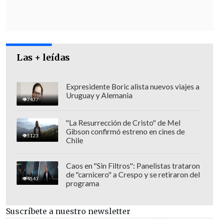
campaña para ganar las elecciones. Eso
se llama precorrupción
", dijo
Monckeberg a
El Diario de Cooperativa
.
Las + leídas
El integrante del comando de Sebastián
Piñera aseguró que la oposición va a
"presentar todos los antecedentes a la
Expresidente Boric alista nuevos viajes a
Uruguay y Alemania
Contraloría" e incluso "ejercer acciones
7437
judiciales, si es necesario".
"La Resurrección de Cristo" de Mel
Gibson confirmó estreno en cines de
5123
Chile
Caos en "Sin Filtros": Panelistas trataron
de "carnicero" a Crespo y se retiraron del
4543
programa
Suscríbete a nuestro newsletter