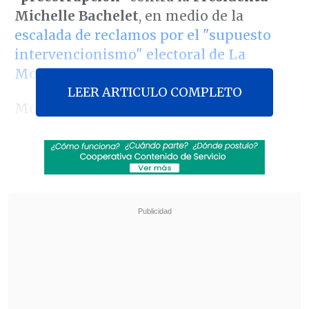
Michelle Bachelet
, en medio de la
escalada de reclamos por el "supuesto
intervencionismo" electoral de La
Moneda
.
LEER ARTICULO COMPLETO
Monckeberg lanzó ayer el concepto en
la
Radio Agricultura
, y
consideró
"evidente que debajo de la
mesa hay un acuerdo" entre Bachelet y
Alejandro Guillier
. En conversación con
Cooperativa
reafirmó sus declaraciones,
que la
ministra vocera, Paula Narváez
,
ya calificó como
"una agresión
inaceptable"
, además de
"una insolencia
hacia la institución y hacia la persona"
de la Jefa de Estado
.