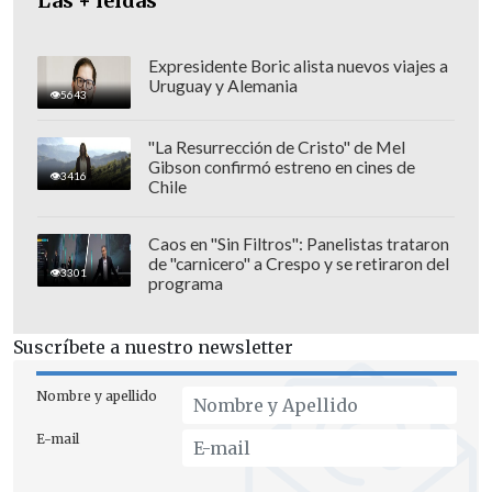
Las + leídas
Expresidente Boric alista nuevos viajes a
Uruguay y Alemania
5643
"La Resurrección de Cristo" de Mel
Gibson confirmó estreno en cines de
3416
Chile
Caos en "Sin Filtros": Panelistas trataron
de "carnicero" a Crespo y se retiraron del
"
El clima interno es malo
, no es posible
3301
programa
sostener una candidatura presidencial
del partido. Tenemos camaradas con
Suscríbete a nuestro newsletter
cargos y al Tribunal Supremo haciendo
declaraciones por la prensa, que van más
Nombre y apellido
allá de sus atribuciones. Se suman
E-mail
diversas declaraciones negativas de