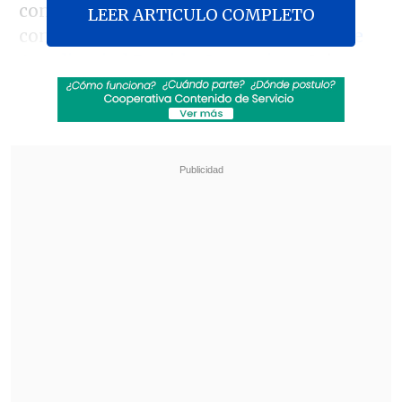
convocar al Socialismo Democrático a
LEER ARTICULO COMPLETO
competir en las primarias
sin el Frente
Amplio ni el Partido Comunista
. Sobre
esa decisión, el exalcalde afirmó
que "parte de las razones de no estar en
ellas es que
hay candidaturas que no
pueden ser apoyadas por el PDC en caso
de ganar
".
Revisa también
Senado pidió pronunciamiento ético tras cruce
Flores-Campillai
Inició formalización de 10 detenidos por red
de explotación sexual infantil en Tarapacá