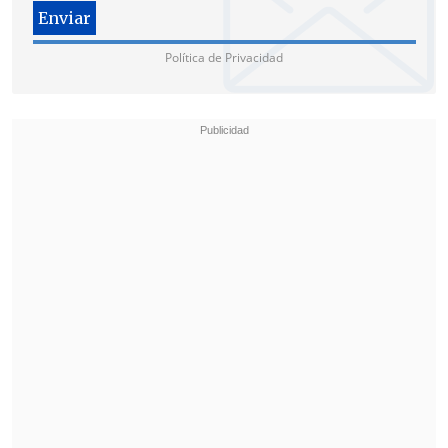
grupos de camaradas y ofrecimientos de
apoyos de camaradas a otras
candidaturas", acusó.
Política de Privacidad
Así, Undurraga confirmó que seguirá
adelante para retomar la negociación
parlamentaria con el Socialismo
Democrático, a la vez que propondrá, tras
las primarias, que el partido tome su
decisión presidencial definitiva".
Lamentó el "fuego amigo"
Según explicó Undurraga, su decisión
fue "
para construir una unidad interna
que nos pueda hacer enfrentar con el
mayor éxito posible el resultado
parlamentario
, la elección