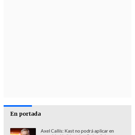
emplazado a la colectividad a apoyar a la
carta oficialista
, advirtiendo que, de
mantener una posición ambigua, caería
en la "irrelevancia".
En portada
Axel Callís: Kast no podrá aplicar en