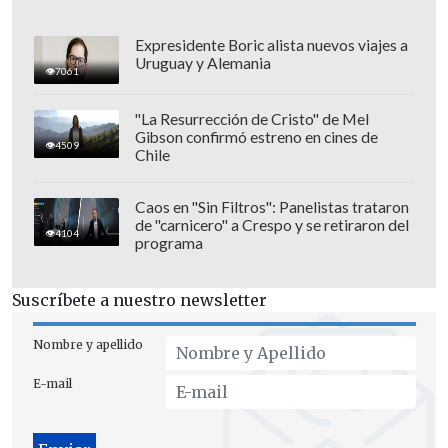
Expresidente Boric alista nuevos viajes a
Uruguay y Alemania
7061
"La Resurrección de Cristo" de Mel
Gibson confirmó estreno en cines de
4509
Por otro lado, la candidata Jeannette Jara
Chile
reconoció esta mañana en entrevista con
CNN Radio
que invitó personalmente al
Caos en "Sin Filtros": Panelistas trataron
de "carnicero" a Crespo y se retiraron del
vicepresidente del Senado,
Ricardo
4104
programa
Lagos Weber
(PPD), para conformar su
equipo económico. Asimismo, se
Suscríbete a nuestro newsletter
especula que
Ana Lya Uriarte
(PS) y
Ricardo Solari
(PS), podrían sumarse a
Nombre y apellido
este equipo.
E-mail
Respecto a la posible inclusión del