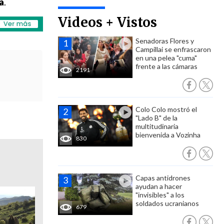
a
.
Videos + Vistos
Senadoras Flores y
Campillai se enfrascaron
en una pelea "cuma"
frente a las cámaras
2191
Colo Colo mostró el
"Lado B" de la
multitudinaria
bienvenida a Vozinha
830
Capas antidrones
ayudan a hacer
"invisibles" a los
soldados ucranianos
679