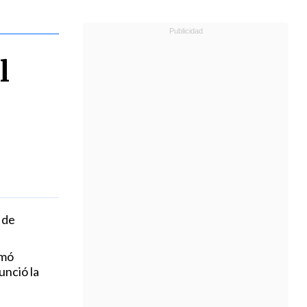
l
 de
rmó
unció la