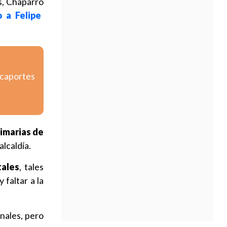
es, Chaparro
 a Felipe
icaportes
rimarias de
alcaldía.
tales
, tales
faltar a la
onales, pero