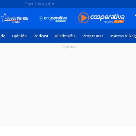
Escucha aquí ▼
ndo
Opinión
Podcast
Multimedia
Programas
Marcas & Neg