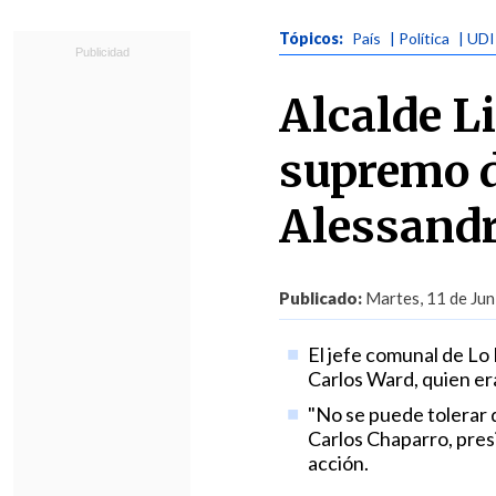
Tópicos:
País
| Política
| UDI
Alcalde Li
supremo d
Alessandr
Publicado:
Martes, 11 de Jun
El jefe comunal de Lo
Carlos Ward, quien era
"No se puede tolerar 
Carlos Chaparro, presi
acción.