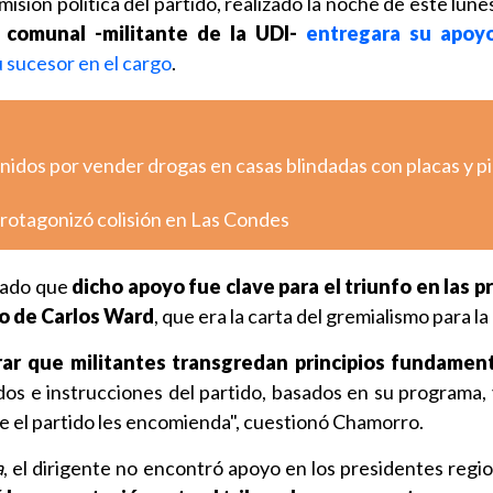
isión política del partido, realizado la noche de este lun
 comunal -militante de la UDI-
entregara su apoyo
 sucesor en el cargo
.
nidos por vender drogas en casas blindadas con placas y p
otagonizó colisión en Las Condes
cado que
dicho apoyo fue clave para el triunfo en las p
o de Carlos Ward
, que era la carta del gremialismo para la 
rar que militantes transgredan principios fundamen
os e instrucciones del partido, basados en su programa, y 
que el partido les encomienda", cuestionó Chamorro.
a
, el dirigente no encontró apoyo en los presidentes regi