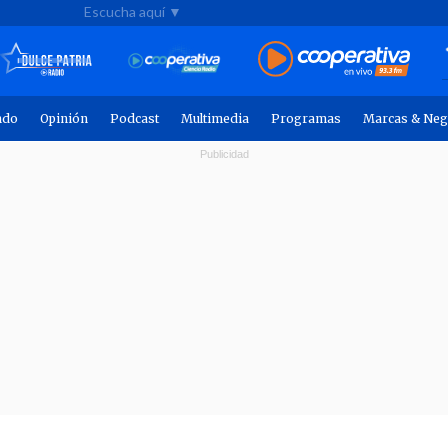
Escucha aquí ▼
ndo
Opinión
Podcast
Multimedia
Programas
Marcas & Neg