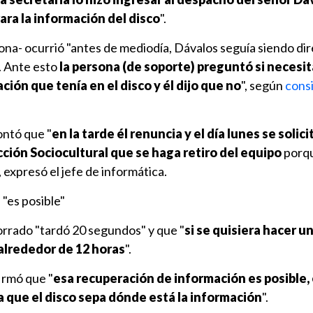
rara la información del disco
".
ona- ocurrió "antes de mediodía, Dávalos seguía siendo di
o. Ante esto
la persona (de soporte) preguntó si necesi
ción que tenía en el disco y él dijo que no
", según
cons
ontó que "
en la tarde él renuncia y el día lunes se solici
ción Sociocultural que se haga retiro del equipo
porqu
, expresó el jefe de informática.
"es posible"
orrado "tardó 20 segundos" y que "
si se quisiera hacer u
alrededor de 12 horas
".
firmó que "
esa recuperación de información es posible, 
ra que el disco sepa dónde está la información
".