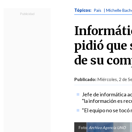
Tópicos:
País
| Michelle Bach
Informáti
pidió que
de su com
Publicado:
Miércoles, 2 de S
Jefe de informática a
"la información es rec
"El equipo no se tocó 
Foto:
Archivo Agencia UNO