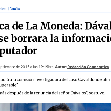
elet
| Familia
ca de La Moneda: Dáva
 se borrara la informac
putador
eptiembre de 2015 a las 19:19hrs.
Autor:
Redacción Cooperativa
cudió a la comisión investigadora del caso Caval donde afi
uperable".
más después de la renuncia del señor Dávalos", sostuvo.