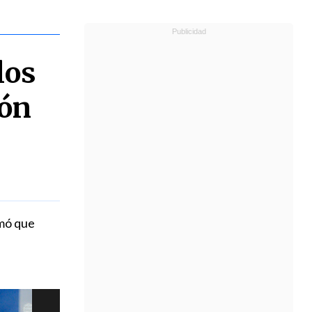
los
ión
rmó que