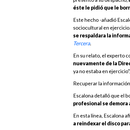
éste le pidió que le bor
Este hecho -añadió Escal
sociocultural en ejercici
se respaldara la informa
Tercera
.
En su relato, el experto c
nuevamente de la Direc
ya no estaba en ejercicio"
Recuperar la información 
Escalona detalló que el b
profesional se demora 
En esta línea, Escalona a
a reindexar el disco pa