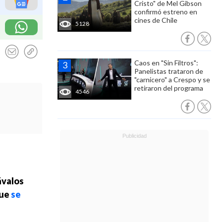
Cristo" de Mel Gibson
confirmó estreno en
cines de Chile
5128
Caos en "Sin Filtros":
Panelistas trataron de
"carnicero" a Crespo y se
retiraron del programa
4546
ávalos
que
se