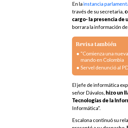
En la
instancia parlament
través de su secretaria,
c
cargo-
la presencia de
borrara la información del
Revisa también
"Comienza una nueva e
mando en Colombia
Servel denunció al PD
El jefe de informática exp
señor Dávalos,
hizo un 
Tecnologías de la Info
Informática".
Escalona continuó su rel
presentó a su despacho,