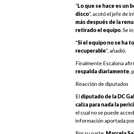
"
Lo que se hace es un bo
disco
", acotó el jefe de
más después de la renu
retirado el equipo
. Se 
"
Si el equipo no se ha
recuperable
", añadió.
Finalmente Escalona afi
respalda diariamente
, 
Reacción de diputados
El
diputado de la DC Gab
calza para nada la peri
el cual no se puede accede
información aportada por
Por su parte,
Marcela Sa