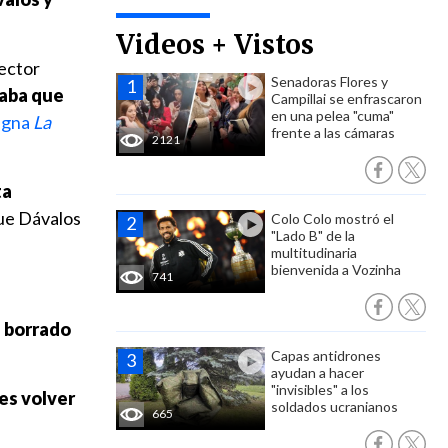
Videos + Vistos
rector
Senadoras Flores y
taba que
Campillai se enfrascaron
en una pelea "cuma"
igna
La
frente a las cámaras
2121
ta
e Dávalos
Colo Colo mostró el
"Lado B" de la
multitudinaria
bienvenida a Vozinha
741
n borrado
Capas antidrones
ayudan a hacer
"invisibles" a los
es volver
soldados ucranianos
665