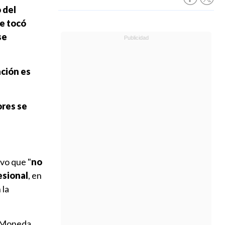
 del
se tocó
se
ación es
res se
uvo que "
no
esional
, en
 la
a Moneda,