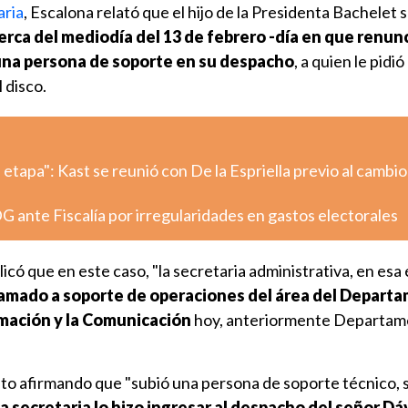
aria
, Escalona relató que el hijo de la Presidenta Bachelet so
erca del mediodía del 13 de febrero -
día en que renunc
 una persona de soporte en su despacho
, a quien le pidi
 disco.
tapa": Kast se reunió con De la Espriella previo al cambio
G ante Fiscalía por irregularidades en gastos electorales
licó que en este caso, "la secretaria administrativa, en esa
llamado a soporte de operaciones del área del Depart
rmación y la Comunicación
hoy, anteriormente Departam
ato afirmando que "subió una persona de soporte técnico, 
la secretaria lo hizo ingresar al despacho del señor Dá