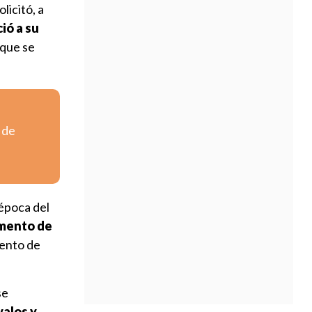
licitó, a
ió a su
ó que se
 de
 época del
amento de
ento de
se
valos y