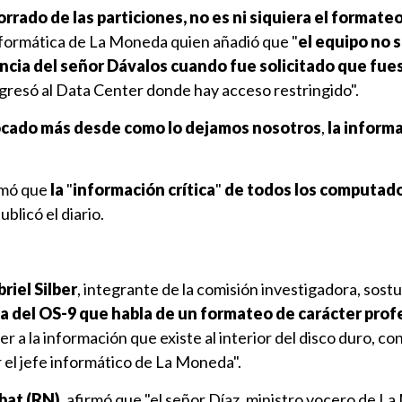
rrado de las particiones, no es ni siquiera el formateo
 informática de La Moneda quien añadió que "
el equipo no 
ncia del señor Dávalos cuando fue solicitado que fue
ingresó al Data Center donde hay acceso restringido".
 tocado más desde como lo dejamos nosotros
,
la inform
rmó que
la
"
información crítica
"
de todos los computado
publicó el diario.
riel Silber
, integrante de la comisión investigadora, sost
cia del OS-9 que habla de un formateo de carácter prof
r a la información que existe al interior del disco duro, con
 el jefe informático de La Moneda".
bat (RN)
, afirmó que "el señor Díaz, ministro vocero de L