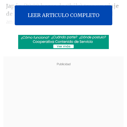
Japón (10:00 horas de Chile) tras un
viaje
de 27 horas
, en la visita que marcará el
LEER ARTICULO COMPLETO
aniversario de los 120 años de relación
entre ambos países.
Revisa también
Gobierno a favor de cerrar la empresa química
que se incendió en Quilicura
Gobierno avanza con vetos para eliminar
normas que introdujo la oposición a la
megarreforma
Entre las actividades que se iniciarán
este viernes se encuentra una
reunión
con un experto en robótica
, a la que