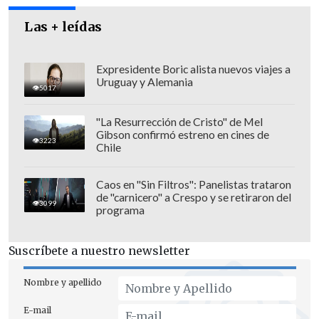
Las + leídas
Expresidente Boric alista nuevos viajes a
Uruguay y Alemania
5017
"Es de mayor importancia (la visita)
"La Resurrección de Cristo" de Mel
porque en primer lugar
se cumplen 120
Gibson confirmó estreno en cines de
3223
Chile
años de relaciones diplomáticas entre
los dos países
. Japón insistió en la visita
Caos en "Sin Filtros": Panelistas trataron
de la Presidenta de la República y
no
de "carnicero" a Crespo y se retiraron del
3099
programa
había tenido la oportunidad de
encontrar una fecha
", afirmó Muñoz.
Suscríbete a nuestro newsletter
El ministro además agregó que "hay una
Nombre y apellido
relación de amistad y de sintonía en los
organismos internacionales con Japón.
E-mail