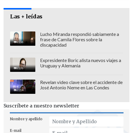
Las + leídas
Lucho Miranda respondió sabiamente a
frase de Camila Flores sobre la
8136
discapacidad
Elizalde destacó que el Ejecutivo ha
Expresidente Boric alista nuevos viajes a
"creado una institucionalidad para
Uruguay y Alemania
8126
enfrentar las emergencias" que "ha
mejorado los tiempos de respuesta, ha
Revelan video clave sobre el accidente de
José Antonio Neme en Las Condes
mejorado las capacidades técnicas y por
6114
eso hemos tenido un año 2025 en donde
Suscríbete a nuestro newsletter
ha habido incendios forestales, algunos
muy complejos, pero se han enfrentado
Nombre y apellido
con mejores capacidades operativas que
E-mail
en temporadas anteriores".