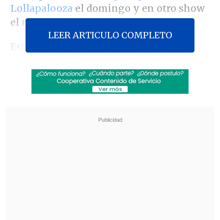
Lollapalooza
el domingo y en otro show
el martes.
LEER ARTICULO COMPLETO
Esto causó indignación en
parlamentarios de la derecha
, quienes
tacharon de
"falto de empatía"
al
Mandatario por celebrar este tipo de
juntas en medio de
los incendios
forestales que afectan al sur del país.
Revisa también
Así fue el intento de encerrona repelido por el
escolta del exministro Cordero
Encuestas destacan popularidad de la ACOT
anunciada por Kast