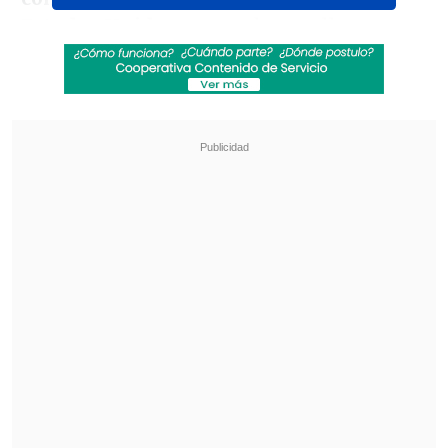
Estados Unidos
que se desarrollan en
Venezuela y hacemos un llamado a
buscar una salida pacífica a la grave
crisis que afecta al país".
Revisa también
José Antonio Neme protagonizó colisión en
Las Condes
Conductor de aplicación fue baleado en
encerrona en Santiago Centro
"Chile reafirma su adhesión a principios
básicos del Derecho Internacional,
como
la proscripción del uso de la fuerza, la no