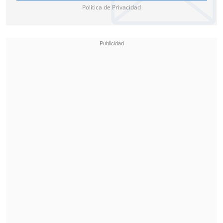
Política de Privacidad
PC condenó agresión de EE.UU.
a Venezuela: "Todos los pueblos
de América han sido agredidos"
El
Partido Comunista de Chile
manifestó
su rechazo y condena a la intervención
de Estados Unidos en Caracas, apuntando
a que
"se trata de una acción militar de
carácter criminal que afecta
directamente a todas las naciones
de
nuestro continente y que tendrá