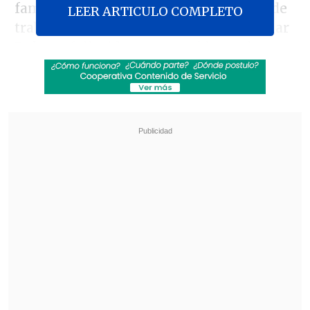
familia, seres queridos y compañeros de
LEER ARTICULO COMPLETO
trabajo del sargento 2do, Ricardo Belmar
Belmar, fallecido en un accidente de
tránsito mientras se dirigía a un
procedimiento en la ciudad de Talca",
escribió el Mandatario en su cuenta de X.
Revisa también
Subsecretario Silva busca limitar la circulación
de dinero en efectivo en las cárceles
Extranjero fue detenido en Aeropuerto de
Santiago por intentar sobornar a carabineros
con 60 mil pesos
Belmar colisionó contra un árbol este