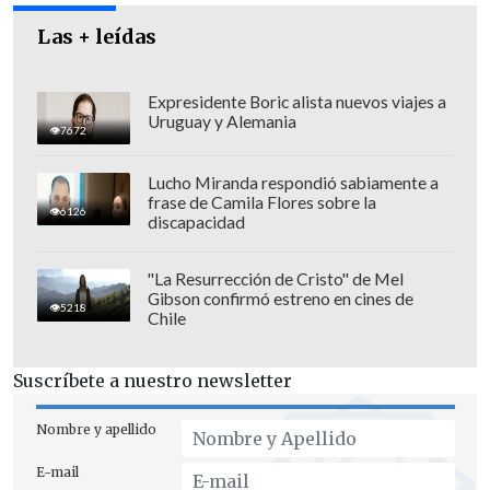
Las + leídas
Expresidente Boric alista nuevos viajes a
Uruguay y Alemania
7672
Lucho Miranda respondió sabiamente a
frase de Camila Flores sobre la
6126
discapacidad
"La Resurrección de Cristo" de Mel
Gibson confirmó estreno en cines de
5218
Chile
POSIBILIDAD DE ESPECIALISTAS
Suscríbete a nuestro newsletter
CHILENOS A UCRANIA PARA "EL
DESMINADO DE TERRITORIOS"
Nombre y apellido
Por su parte, Zelenski ocupó la misma
E-mail