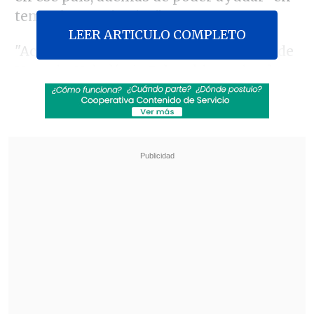
temas humanitarios".
LEER ARTICULO COMPLETO
"Acabo de conversar con el Presidente de
Ucrania, Volodímir Zelenski, a quien le
expresé mi solidaridad y
nuestra
disposición a apoyar las condenas a la
invasión en organismos
internacionales
", afirmó el Mandatario a
través de su cuenta de Twitter,
advirtiendo también que "
los 18 muertos
hoy en Odesa por ataque ruso son
inaceptables
".
Revisa también
José Antonio Neme protagonizó colisión en