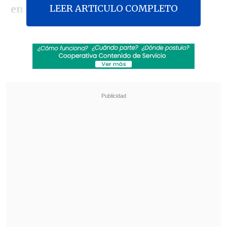
LEER ARTICULO COMPLETO
en 2023.
Fue en enero de ese año cuando el Jefe de
Estado condenó
l
as violaciones de los
derechos humanos
en contexto de
protestas sociales, que se dieron en Perú
entre 2022 y 2023.
Revisa también
Estallido social: Gobierno confirmó que
"pronto" resolverá las solicitudes de indulto
Corte ratificó destitución de enfermera que
viajó al extranjero durante licencia por hijo
gravemente enfermo