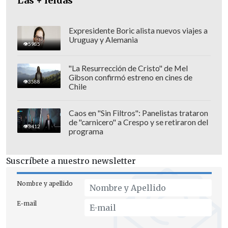
Las + leídas
Expresidente Boric alista nuevos viajes a
Uruguay y Alemania
5985
"La Resurrección de Cristo" de Mel
Gibson confirmó estreno en cines de
3588
Chile
Caos en "Sin Filtros": Panelistas trataron
de "carnicero" a Crespo y se retiraron del
Bajo ese historia, hoy el Presidente Boric
3412
programa
mostró un frío semblante al
protagonizar el saludo protocolar con
Suscríbete a nuestro newsletter
Dina Boluarte, en la apertura del evento
central de la APEC 2024.
Nombre y apellido
E-mail