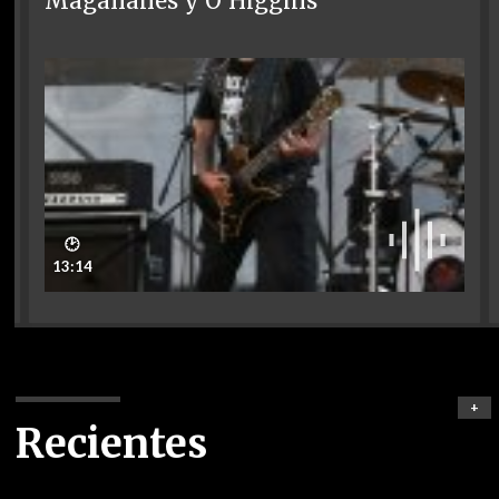
Magallanes y O'Higgins
🕑
13:14
+
Recientes