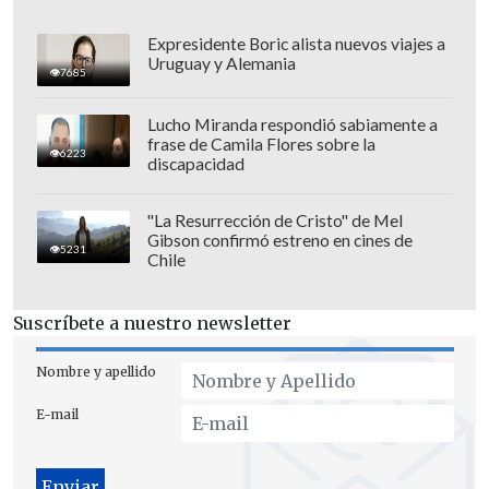
Expresidente Boric alista nuevos viajes a
Uruguay y Alemania
7685
Lucho Miranda respondió sabiamente a
frase de Camila Flores sobre la
6223
discapacidad
"La verdad es que el sistema
"La Resurrección de Cristo" de Mel
Gibson confirmó estreno en cines de
penitenciario de El Salvador, que está
5231
Chile
lejos de ser perfecto,
es uno de los
mejores de Latinoamericana
, se
Suscríbete a nuestro newsletter
garantiza que desde allí (desde las
cárceles) no se ordenan crímenes, no hay
Nombre y apellido
señal de celular y
es un sistema que
E-mail
permite que no sean cuarteles generales
de crímenes
", apuntó.