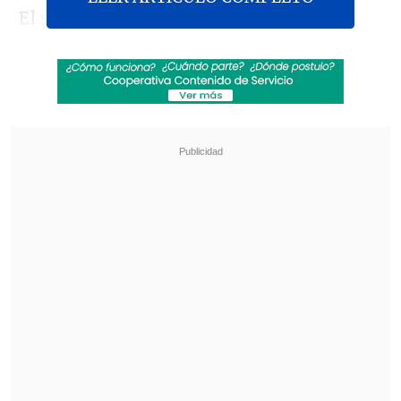
El salvadoreño Bukele y el presidente
electo,
José Antonio Kast
, hicieron estas
declaraciones tras una reunión privada
en la Casa Presidencial, en San Salvador,
después de que
Kast recorriera el Cecot
,
como parte de una visita al país
correspondiente a una gira por
Centroamérica y el Caribe.
Revisa también
José Antonio Neme protagonizó colisión en
Las Condes
Conductor de aplicación fue baleado en
encerrona en Santiago Centro