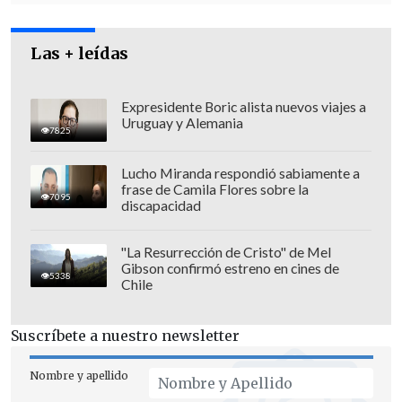
combustibles.
Las + leídas
Expresidente Boric alista nuevos viajes a
Uruguay y Alemania
7825
Lucho Miranda respondió sabiamente a
frase de Camila Flores sobre la
7095
discapacidad
"La Resurrección de Cristo" de Mel
Gibson confirmó estreno en cines de
5338
Chile
El alcalde de Concepción,
Héctor Muñoz
,
Suscríbete a nuestro newsletter
valoró el anunció y detalló que "el trabajo
ahora del municipio es que todos puedan
Nombre y apellido
llegar y que
no haya ningún