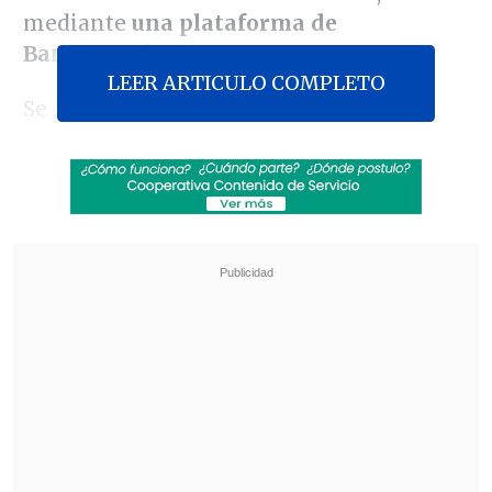
mediante
una plataforma de
BancoEstado
.
LEER ARTICULO COMPLETO
Se optó por un camino de hacer
transferencias directas a los
beneficiarios a través de un convenio
con el BancoEstado
que próximamente
va a estar operativo y con ese sistema de
pago electrónico cada beneficiario podrá
ir a la
compañía que estime conveniente
a canjear
ese voucher electrónico por su
balón de gas en la oportunidad que nos
estime conveniente.
Revisa también