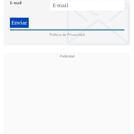
E-mail
impedimento tecnológico para que las
personas accedan
".
Muñoz agregó que el cambio ayudará a
Política de Privacidad
descongestionar la presión sobre los
gobiernos locales y que es necesario
mejorar la comunicación de estas
medidas
.
Nota del editor: La redacción de este
artículo fue actualizada para dejar claro que
la entrega, a través de BancoEstado, será de
un voucher y no de un cilindro. Asimismo
se corrigió el alcande de la medida que
beneficia al 80% del Registro Social de
Hogares.