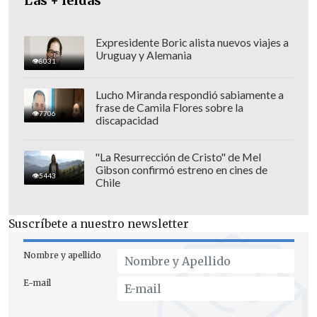
Las + leídas
Expresidente Boric alista nuevos viajes a
Uruguay y Alemania
8031
Lucho Miranda respondió sabiamente a
frase de Camila Flores sobre la
7706
discapacidad
"La Resurrección de Cristo" de Mel
Gibson confirmó estreno en cines de
5443
Chile
Suscríbete a nuestro newsletter
El martes,
el mandatario electo llegó a
Panamá donde participará en el Foro
Nombre y apellido
Económico Internacional América
E-mail
Latina y el Caribe 2026
, organizado por
CAF- banco de desarrollo de América