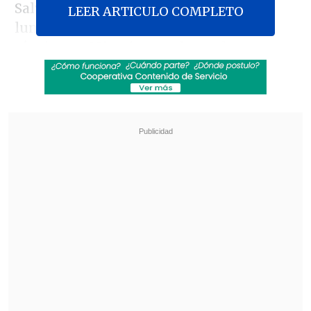
Salvador estaba programada para el
LEER ARTICULO COMPLETO
lunes, pero su vuelo hizo una parada
técnica en Miami procedente de
República Dominicana y
tuvo que
cancelar la ruta debido a las fuertes
tormentas en Estados Unidos
.
Revisa también
Energía que Conecta: Los cambios que traerá
la nueva ley "Ordenemos la Cuenta"
Futbolista de Lota Schwager recibió pena en
libertad por fatal conducción en estado de
ebriedad
La visita a El Salvador, a la que se sumó
la