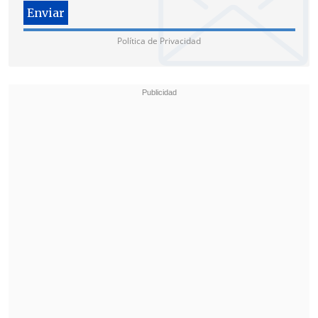
Latina y el Caribe.
Política de Privacidad
Ahí coincidió con varios jefes de Estado
en la sesión inaugural, como el
presidente de Panamá, José Raúl Mulino;
de Brasil, Luiz Inácio Lula da Silva; de
Bolivia, Rodrigo Paz; de Ecuador, Daniel
Noboa; de Guatemala, Bernardo Arévalo y
el primer ministro de Jamaica, Andrew
Holness.