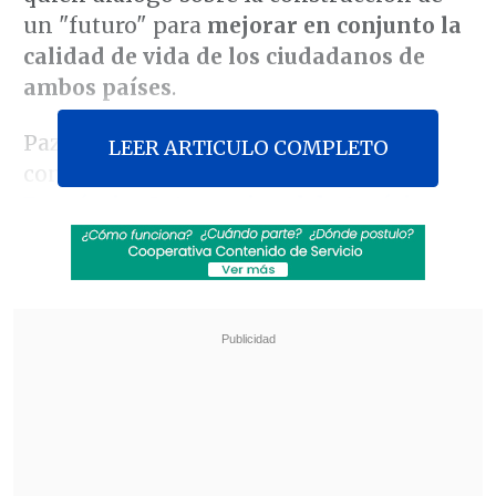
un "futuro" para
mejorar en conjunto la
calidad de vida de los ciudadanos de
ambos países
.
Paz, Kast y sus respectivos equipos
LEER ARTICULO COMPLETO
conversaron
en el marco del
Foro
Económico Internacional de América
Latina y el Caribe
que se celebra en
Ciudad de Panamá
.
Revisa también
Colombiano fue asesinado a balazos en un cité
de La Cisterna
Kast arribó a Colombia para asistir a la
asunción de Abelardo de la Espriella