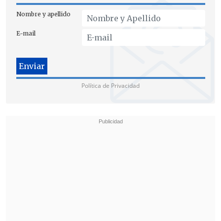
Nombre y apellido
E-mail
Política de Privacidad
"
El comercio que existe entre Bolivia y
Chile es muy, muy fuerte
y eso queremos
potenciarlo
. Eso es construir futuro, eso
es mejorar la calidad de vida de nuestros