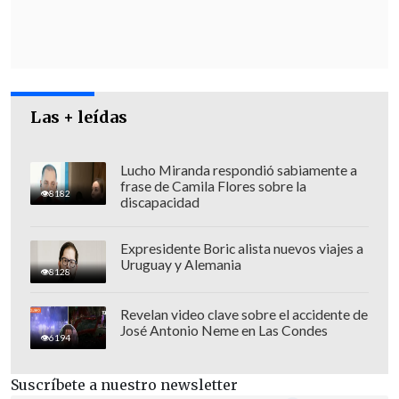
inversiones, fortalecer el intercambio
económico y otorgar mayor certeza
jurídica a empresas que desarrollan
actividades en ambas naciones.
Las + leídas
Lucho Miranda respondió sabiamente a
frase de Camila Flores sobre la
8182
discapacidad
Expresidente Boric alista nuevos viajes a
Uruguay y Alemania
8128
Revelan video clave sobre el accidente de
José Antonio Neme en Las Condes
6194
Suscríbete a nuestro newsletter