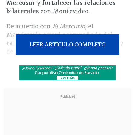
Mercosur
y
fortalecer las relaciones
bilaterales
con Montevideo.
De acuerdo con
El Mercurio,
el
Mandatario estará
acompañado del
canciller, Francisco Pérez Mackenna,
y
LEER ARTICULO COMPLETO
de una
delegación chilena
que aún se
encuentra en definición, aunque se
espera que sea integrada por
parlamentarios y representantes
empresariales.
Revisa también
Desarticulan red criminal dedicada al tráfico
de migrantes y prostitución en Santiago
Conductor intentó sobornar con 10 mil pesos a