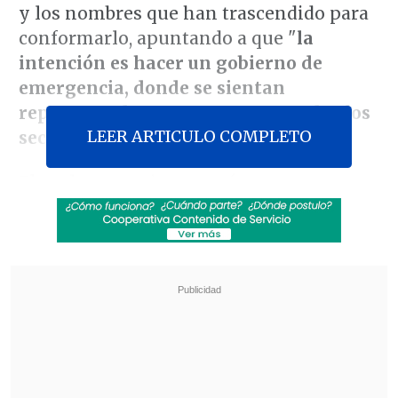
y los nombres que han trascendido para
conformarlo, apuntando a que "
la
intención es hacer un gobierno de
emergencia, donde se sientan
representados y tengan parte todos los
LEER ARTICULO COMPLETO
sectores de la oposición
".
El parlamentario aseveró que
"
necesitamos a las mejores personas
"
para abordar "emergencias tan grandes
como es la inseguridad, el control de
fronteras, la crisis en el sistema de salud,
listas de espera, la educación, la falta de
empleo, de inversión, son temas que
aquejan y afectan el día a día de nuestros
compatriotas".