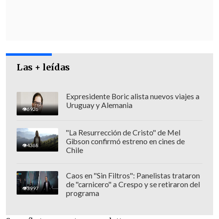
"
Si fuera el caso de una alta presencia
de independientes, yo creo que es una
buena noticia
, porque aquí lo que
tenemos que buscar es a las mejores
personas
, a quienes tengan un expertise
Las + leídas
en cada una de las áreas. Eso no lo vas a
encontrar exclusivamente en los
partidos políticos", planteó.
Expresidente Boric alista nuevos viajes a
Uruguay y Alemania
6926
"La Resurrección de Cristo" de Mel
Gibson confirmó estreno en cines de
4368
Chile
Caos en "Sin Filtros": Panelistas trataron
de "carnicero" a Crespo y se retiraron del
3997
programa