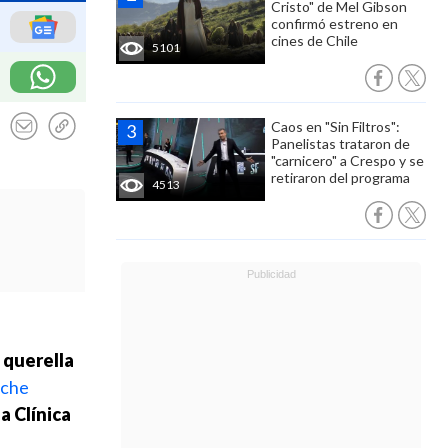
Cristo" de Mel Gibson
confirmó estreno en
cines de Chile
5101
Caos en "Sin Filtros":
Panelistas trataron de
"carnicero" a Crespo y se
retiraron del programa
4513
 querella
uche
a Clínica