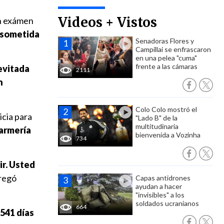
Videos + Vistos
un exámen
o sometida
Senadoras Flores y
Campillai se enfrascaron
en una pelea "cuma"
frente a las cámaras
evitada
2111
n
Colo Colo mostró el
cia para
"Lado B" de la
multitudinaria
armería
bienvenida a Vozinha
734
ir. Usted
gregó
Capas antidrones
ayudan a hacer
"invisibles" a los
soldados ucranianos
664
 541 días