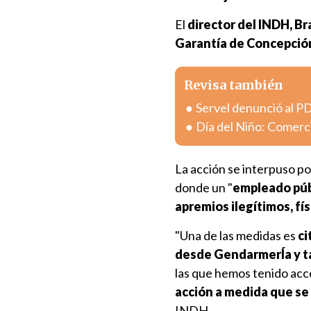
El
director del INDH,
Br
Garantía de Concepció
Revisa también
Servel denunció al PD
Día del Niño: Comerc
La acción se interpuso por
donde un "
empleado públ
apremios ilegítimos, fís
"Una de las medidas es
ci
desde GendarmerÍa y t
las que hemos tenido acc
acción a medida que s
INDH.