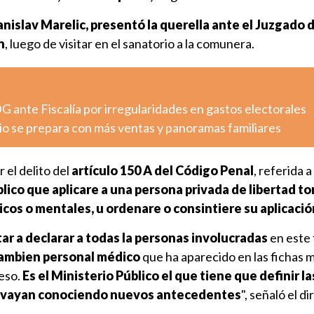
anislav Marelic, presentó la querella ante el Juzgado 
n
, luego de visitar en el sanatorio a la comunera.
G ante Fiscalía por irregularidades en gastos electorales
io se prepara con más ventas y panoramas familiares
 el delito del
artículo 150 A del Código Penal
, referida a
ico que aplicare a una persona privada de libertad t
icos o mentales, u ordenare o consintiere su aplicació
tar a declarar a todas la personas involucradas
en este 
ambien personal médico
que ha aparecido en las fichas 
eso.
Es el Ministerio Público el que tiene que definir la
e vayan conociendo nuevos antecedentes
", señaló el d