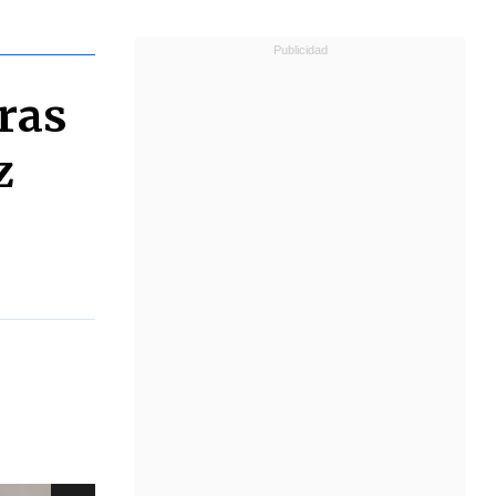
uras
z