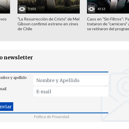
5101
4513
evos
"La Resurrección de Cristo" de Mel
Caos en "Sin Filtros": P
Gibson confirmó estreno en cines
trataron de "carnicero"
de Chile
se retiraron del progra
ro newsletter
mbre y apellido
mail
Política de Privacidad