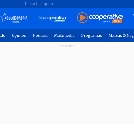
Escucha aquí ▼
ndo
Opinión
Podcast
Multimedia
Programas
Marcas & Neg