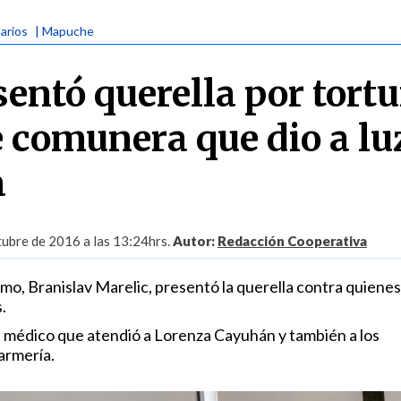
narios
| Mapuche
entó querella por tort
e comunera que dio a lu
a
ubre de 2016 a las 13:24hrs.
Autor:
Redacción Cooperativa
smo, Branislav Marelic, presentó la querella contra quienes
.
al médico que atendió a Lorenza Cayuhán y también a los
armería.