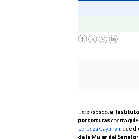
Este sábado,
el Institu
por torturas
contra quie
Lorenza Cayuhán
, que
di
de la Mujer del Sanato