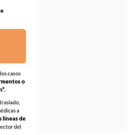
de
 los casos
ormentos o
n".
traslado,
médicas a
s lineas de
irector del