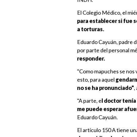
El Colegio Médico, el mié
para establecer si fue
a torturas.
Eduardo Cayuán, padre d
por parte del personal méd
responder.
"Como mapuches se nos vu
esto, para aquel
gendarm
no se ha pronunciado"
,
"A parte, e
l doctor tenía
me puede esperar afuera'
Eduardo Cayuán.
El artículo 150 A tiene u