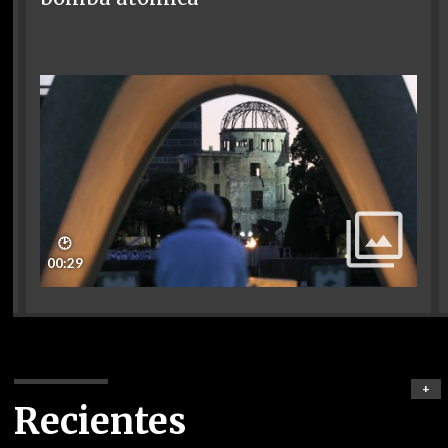
🕑
00:29
+
Recientes