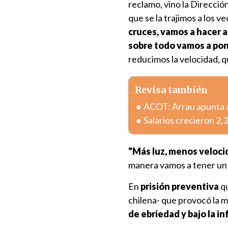
reclamo, vino la Direcció
que se la trajimos a los v
cruces, vamos a hacer 
sobre todo vamos a pon
reducimos la velocidad, qu
Revisa también
ACOT: Arrau apunta a
Salarios crecieron 2
"Más luz, menos veloci
manera vamos a tener un 
En
prisión preventiva
qu
chilena- que provocó la m
de ebriedad y bajo la in