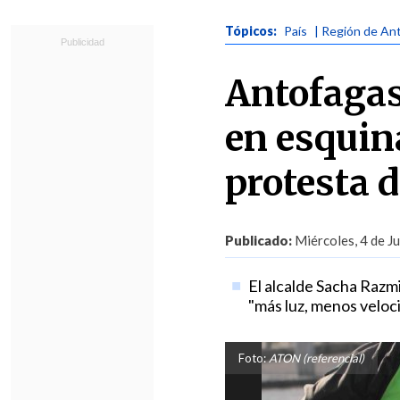
Tópicos:
País
| Región de An
Antofagast
en esquin
protesta 
Publicado:
Miércoles, 4 de J
El alcalde Sacha Razmi
"más luz, menos veloc
Foto:
ATON (referencial)