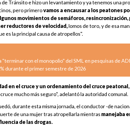
n de Tránsito e hizo un levantamiento y ya tenemos una pr
ecinos, pero primero
vamos a encausar a los peatones por
algunos movimientos de semáforos, resincronización, 
er reductores de velocidad,
lomos de toro, y de esa ma
e es la principal causa de atropellos".
 "terminar con el monopolio" del SML en pesquisas de A
,3% durante el primer semestre de 2026
dad en el cruce y un ordenamiento del cruce peatonal,
cruce mucho más seguro", adelantó la autoridad comunal.
edó, durante esta misma jornada, el conductor -de nacion
uerte de una mujer tras atropellarla mientras
manejaba e
fluencia de las drogas.