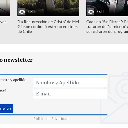
3955
3655
evos
"La Resurrección de Cristo" de Mel
Caos en "Sin Filtros": P
Gibson confirmó estreno en cines
trataron de "carnicero"
de Chile
se retiraron del progra
ro newsletter
mbre y apellido
mail
Política de Privacidad