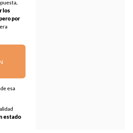
opuesta,
 los
pero por
nera
DN
de esa
alidad
n estado