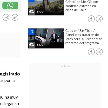
Cristo" de Mel Gibson
confirmó estreno en
cines de Chile
3955
Caos en "Sin Filtros":
Panelistas trataron de
"carnicero" a Crespo y se
retiraron del programa
3655
registrado
as por la
squina muy
n llegar su