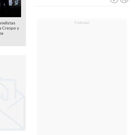
anelistas
 a Crespo y
ma