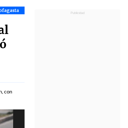
ofagasta
al
có
n, con