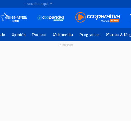
Escucha aquí ▼
ndo
Opinión
Podcast
Multimedia
Programas
Marcas & Neg