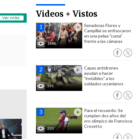
Videos + Vistos
Senadoras Flores y
Campillai se enfrascaron
en una pelea "cuma"
frente a las cámaras
1848
Capas antidrones
ayudan a hacer
"invisibles" a los
soldados ucranianos
591
Para el recuerdo: Se
cumplen dos años del
oro olímpico de Francisca
Crovetto
333