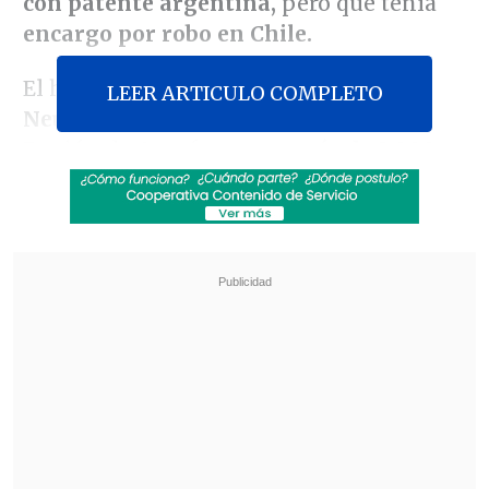
con patente argentina,
pero que tenía
encargo por robo en Chile.
El hallazgo se produjo en el sector de
LEER ARTICULO COMPLETO
Neurara,
en lel sector fronterizo de la
Región de Antofagasta, a
más de 3.900
metros sobre el nivel del mar
y con
temperaturas extremas, donde
Carabineros divisó una camioneta
estacionada. y al acercarse, el sujeto que
la conducía
descendió y huyó por la
pampa
en dirección desconocida, sin que
fuera posible dar con su paradero.
Revisa también
Salarios crecieron 2,3% durante el primer