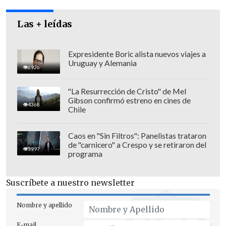
de ellos con situación migratoria
irregular y otro con una orden vigente
Las + leídas
por un delito cometido en la comuna de
Alto Hospicio, pasaron a
control de
Expresidente Boric alista nuevos viajes a
Uruguay y Alemania
detención
, fueron formalizados y
6926
quedaron bajo la máxima medida
"La Resurrección de Cristo" de Mel
cautelar mientras dura la investigación,
Gibson confirmó estreno en cines de
4368
fijada en
90 días.
Chile
Caos en "Sin Filtros": Panelistas trataron
de "carnicero" a Crespo y se retiraron del
3997
programa
Suscríbete a nuestro newsletter
Nombre y apellido
E-mail