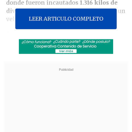
donde fueron incautados
1.316 kilos de
diversas drogas
que trabsportaban en un
LEER ARTICULO COMPLETO
vehículo.
"Luego de un control, se dan cuenta en
forma inmediata del transporte de cerca
de una tonelada y 300 kilos entre
marihuana, clorhidrato y pasta base de
cocaína
. A raíz de esto, fueron
cuatro
personas detenidas"
, indicó el
General
Cristian Montre
, jefe de la Zona de
Carabineros.
Revisa también
Parlamentarios oficialistas piden "esclarecer"
caso de chileno expulsado de Israel