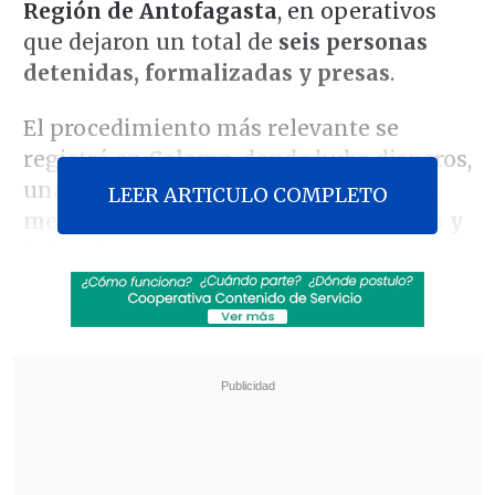
Región de Antofagasta
, en operativos
que dejaron un total de
seis personas
detenidas, formalizadas y presas
.
El procedimiento más relevante se
registró en
Calama
, donde hubo disparos,
una persecución y el OS7 desbarató un
LEER ARTICULO COMPLETO
megacentro de acopio con marihuana y
ketamina
.
Revisa también
Escolta del exministro Cordero frustró a
disparos un portonazo en Vitacura
Incendio en domicilio provocó la muerte de
dos adultos mayores en Recoleta