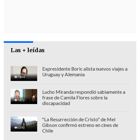
Las + leídas
Expresidente Boric alista nuevos viajes a
Uruguay y Alemania
7964
Lucho Miranda respondió sabiamente a
frase de Camila Flores sobre la
"Luego de ese seguimiento, se logró la
7472
discapacidad
detención de esta persona: un chileno
adulto con antecedentes penales -nada
"La Resurrección de Cristo" de Mel
Gibson confirmó estreno en cines de
vigente- y finalmente, derivado de esto,
5393
Chile
se llegó a un inmueble, una parcela