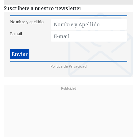
ubicada en el
sector norponiente
Suscríbete a nuestro newsletter
de Calama
, y se logró incautar un total
de
2.423 kilos de marihuana y de
Nombre y apellido
ketamina
", agregó el oficial.
E-mail
Política de Privacidad