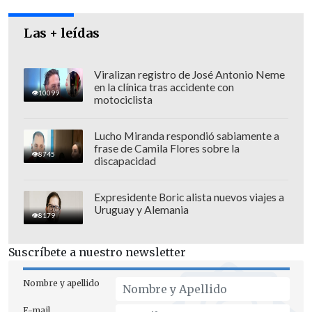
Las + leídas
Viralizan registro de José Antonio Neme
en la clínica tras accidente con
10099
motociclista
Lucho Miranda respondió sabiamente a
frase de Camila Flores sobre la
8745
discapacidad
Desde la institución confirmaron que
el
recinto se encontraba deshabitado
al
Expresidente Boric alista nuevos viajes a
momento de la emergencia, cuyo origen
Uruguay y Alemania
8179
y causa será establecido por el
Departamento de Investigación de
Suscríbete a nuestro newsletter
Incendios
de Bomberos.
Nombre y apellido
E-mail