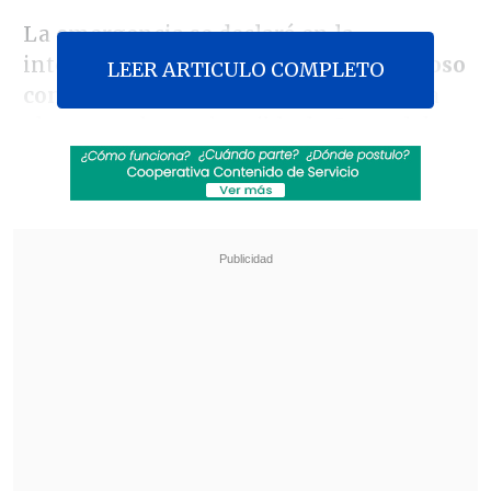
La emergencia se declaró en la
intersección de calles
Travesía de Coloso
LEER ARTICULO COMPLETO
con Subida de la Quebrada.
Debido a la
alta carga de combustible, la Central de
Alarmas despachó inicialmente
tres
máquinas,
para sumar apoyo de
unidades de abastecimiento
.
Revisa también
ANEF: la reforma al estatuto administrativo
debe hacerse con los trabajadores
Megarreforma vive semana clave en el
Congreso y en el Tribunal Constitucional