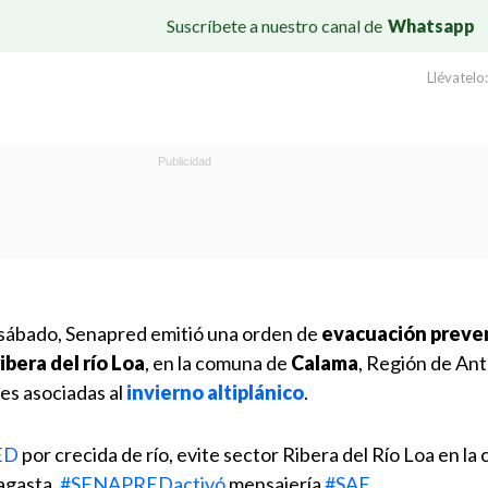
Suscríbete a nuestro canal de
Whatsapp
Llévatelo:
 sábado, Senapred emitió una orden de
evacuación preven
ibera del río Loa
, en la comuna de
Calama
, Región de An
nes asociadas al
invierno altiplánico
.
ED
por crecida de río, evite sector Ribera del Río Loa en l
agasta.
#SENAPREDactivó
mensajería
#SAE
.