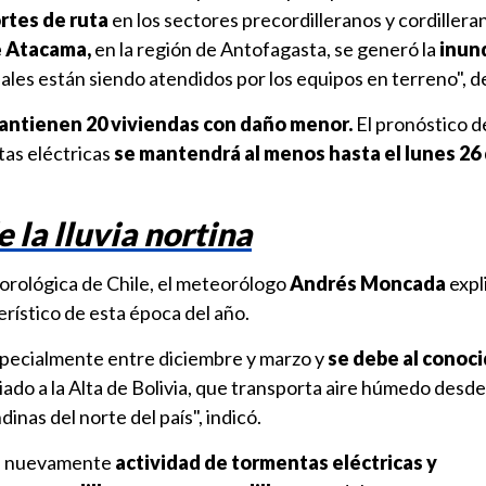
rtes de ruta
en los sectores precordilleranos y cordilleran
e Atacama,
en la región de Antofagasta, se generó la
inun
ales están siendo atendidos por los equipos en terreno", de
antienen 20 viviendas con daño menor.
El pronóstico d
tas eléctricas
se mantendrá al menos hasta el lunes 26
 la lluvia nortina
rológica de Chile, el meteorólogo
Andrés Moncada
expl
rístico de esta época del año.
especialmente entre diciembre y marzo y
se debe al conoc
ciado a la Alta de Bolivia, que transporta aire húmedo desd
dinas del norte del país", indicó.
ra nuevamente
actividad de tormentas eléctricas y