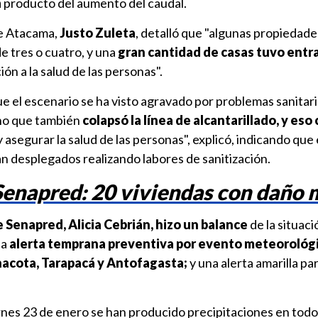
a
producto del aumento del caudal.
de Atacama,
Justo Zuleta
, detalló que "algunas propiedad
 tres o cuatro, y una
gran cantidad de casas tuvo entr
ión a la salud de las personas".
e el escenario se ha visto agravado por problemas sanitar
ino que también
colapsó la línea de alcantarillado, y eso
 asegurar la salud de las personas", explicó, indicando que
n desplegados realizando labores de sanitización.
 Senapred: 20 viviendas con daño
e Senapred, Alicia Cebrián, hizo un balance
de la situaci
na
alerta temprana preventiva por evento meteorológ
inacota, Tarapacá y Antofagasta;
y una alerta amarilla par
rnes 23 de enero se han producido precipitaciones en todo