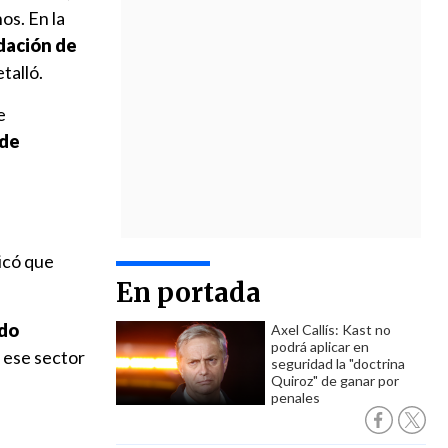
os. En la
dación de
talló.
e
 de
icó que
En portada
ido
Axel Callís: Kast no
podrá aplicar en
e ese sector
seguridad la "doctrina
Quiroz" de ganar por
penales