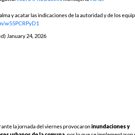
a y acatar las indicaciones de la autoridad y de los equi
.com/w55PCRPyD1
ed)
January 24, 2026
urante la jornada del viernes provocaron
inundaciones y
res urbanos de la comuna,
por lo que se implementaron