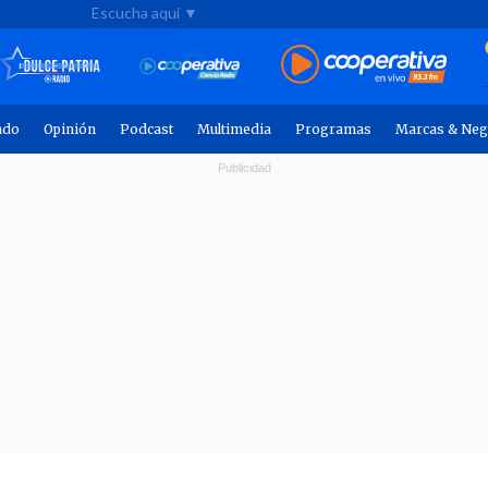
Escucha aquí ▼
ndo
Opinión
Podcast
Multimedia
Programas
Marcas & Neg