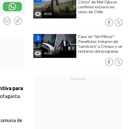
Cristo" de Mel Gibson
confirmó estreno en
cines de Chile
4533
Caos en "Sin Filtros":
Panelistas trataron de
"carnicero" a Crespo y se
retiraron del programa
4120
tiva para
tofagasta,
a comuna de