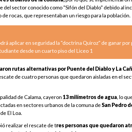
e del sector conocido como "Sifón del Diablo" debido al i
o de rocas, que representaban un riesgo para la población.
podrá aplicar en seguridad la "doctrina Quiroz" de ganar por
udiante desde un cuarto piso del Liceo 1
taron rutas alternativas por Puente del Diablo y La Ca
escate de cuatro personas que quedaron aisladas en el sec
palidad de Calama, cayeron
13 milímetros de agua
, lo qu
ectadas en sectores urbanos de la comuna de
San Pedro d
 de El Loa.
 realizar el rescate de t
res personas que quedaron at