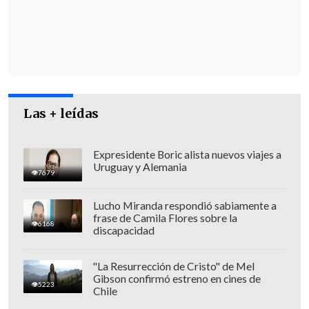
Las + leídas
Expresidente Boric alista nuevos viajes a
Uruguay y Alemania
7679
Lucho Miranda respondió sabiamente a
frase de Camila Flores sobre la
6168
Los trabajadores explicaron que durante
discapacidad
la huelga
se detendrá totalmente la
producción
, debido a que el
sindicato N°1
"La Resurrección de Cristo" de Mel
Gibson confirmó estreno en cines de
agrupa el 99 por ciento de lo operadores
5223
Chile
de las distintas áreas
.