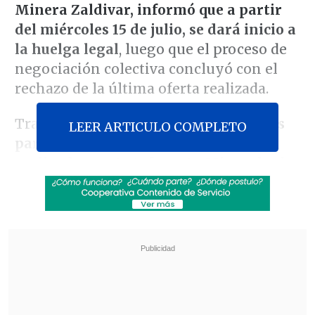
Minera Zaldivar, informó que a partir
del miércoles 15 de julio, se dará inicio a
la huelga legal
, luego que el proceso de
negociación colectiva concluyó con el
rechazo de la última oferta realizada.
Tras la votación, el
99 por ciento de los
LEER ARTICULO COMPLETO
participantes no aceptó la propuesta
realizada por Antofagasta Minerals,
de
propiedad del Grupo Luksic.
Revisa también
José Antonio Neme protagonizó colisión en
Las Condes
Conductor de aplicación fue baleado en
encerrona en Santiago Centro