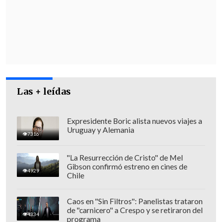
Las + leídas
Expresidente Boric alista nuevos viajes a
Tras la fiscalización, Carabineros detuvo
Uruguay y Alemania
7316
al conductor, identificado como
Juan
Carlos Apaza, de nacionalidad boliviana
"La Resurrección de Cristo" de Mel
Gibson confirmó estreno en cines de
y sin antecedentes policiales. Además, se
4929
Chile
constató que la documentación del
vehículo se encontraba vencida.
Caos en "Sin Filtros": Panelistas trataron
de "carnicero" a Crespo y se retiraron del
4334
programa
De acuerdo con la institución, el
móvil