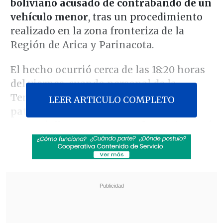
boliviano acusado de contrabando de un
vehículo menor
, tras un procedimiento
realizado en la zona fronteriza de la
Región de Arica y Parinacota.
El hecho ocurrió cerca de las 18:20 horas
del viernes, cuando personal de la
Tenencia Chungará realizaba un
LEER ARTICULO COMPLETO
patrullaje preventivo y detectó un
automóvil negro cuyo conductor intentó
evadir la fiscalización.
Revisa también
Felipe Harboe: No se logra disuadir al crimen
organizado con copamiento policial
Alumnos con necesidades educativas