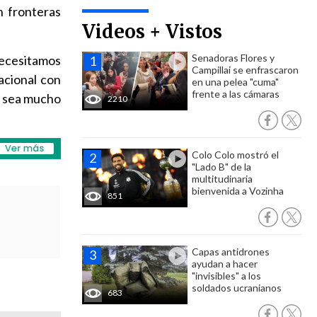
n fronteras
Videos + Vistos
Senadoras Flores y
necesitamos
Campillai se enfrascaron
acional con
en una pelea "cuma"
frente a las cámaras
ue sea mucho
2210
Colo Colo mostró el
"Lado B" de la
multitudinaria
bienvenida a Vozinha
851
Capas antidrones
ayudan a hacer
"invisibles" a los
soldados ucranianos
683