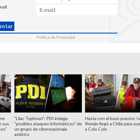
mail
Política de Privacidad
ene
"Lilac Typhoon": PDI indaga
Hasta con el buzo puesto: I
e sus
"posibles ataques informáticos" de
Román llegó a Chile para su
tos"
un grupo de ciberespionaje
a Colo Colo
asiático