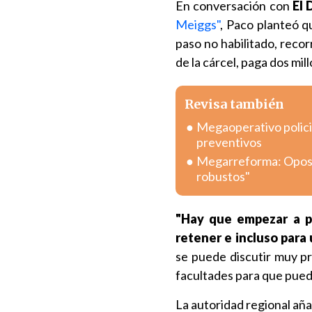
En conversación con
El 
Meiggs"
, Paco planteó q
paso no habilitado, recorr
de la cárcel, paga dos mil
Revisa también
Megaoperativo policia
preventivos
Megarreforma: Oposic
robustos"
"Hay que empezar a pe
retener e incluso para 
se puede discutir muy p
facultades para que pued
La autoridad regional añ