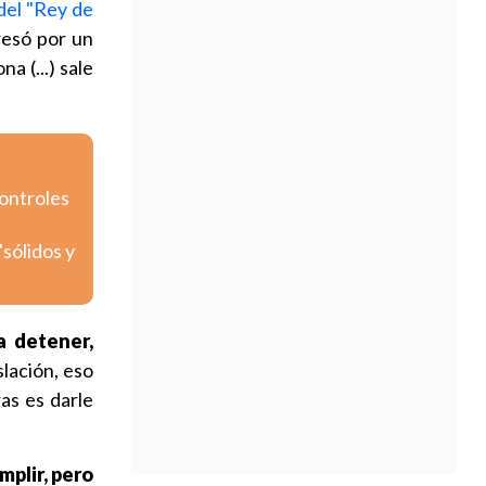
 del "Rey de
resó por un
a (...) sale
controles
sólidos y
a detener,
slación, eso
as es darle
plir, pero