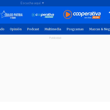
Escucha aquí ▼
ndo
Opinión
Podcast
Multimedia
Programas
Marcas & Neg