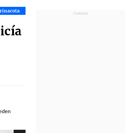
arinacota
icía
ueden