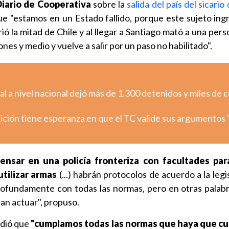
Diario de Cooperativa
sobre la
salida del país del sicario
ue "estamos en un Estado fallido, porque este sujeto ing
ió la mitad de Chile y al llegar a Santiago mató a una person
lones y medio y vuelve a salir por un paso no habilitado".
l a nivel nacional dejó más de 1.300 detenidos y miles de 
ión tiene esperanza en que el TC valide sus argumentos "
nsar en una policía fronteriza con facultades par
utilizar armas
(...) habrán protocolos de acuerdo a la legi
rofundamente con todas las normas, pero en otras palabr
an actuar", propuso.
adió que
"cumplamos todas las normas que haya que cum