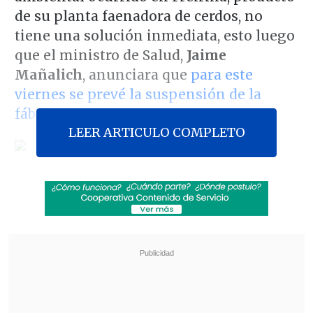
de su planta faenadora de cerdos, no
tiene una solución inmediata, esto luego
que el ministro de Salud,
Jaime
Mañalich
, anunciara que
para este
viernes se prevé la suspensión de la
fábrica
.
LEER ARTICULO COMPLETO
A través de un comunicado, la empresa
dijo que "desde que empezó este
problema
no hemos parado en ningún
minuto de trabajar en la reparación de
nuestros sistemas de aireación
. Sin
embargo,
se trata de un proceso
biológico que lamentablemente no tiene
una solución inmediata
".