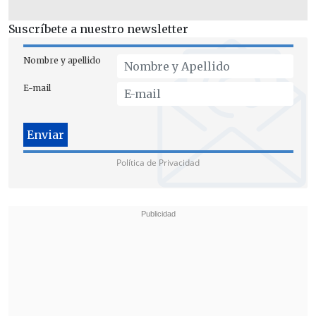
Suscríbete a nuestro newsletter
Nombre y apellido
E-mail
Situación de los trabajadores
La empresa manifestó que
ante el
inminente cierre de la planta van a
Política de Privacidad
reubicar a sus trabajadores, sin
embargo, el futuro de los
subcontratistas será distinto
.
"En relación al futuro de los trabajadores
del complejo Valle del Huasco, estamos a
la espera de la resolución de la autoridad
respecto de la continuidad del proyecto.