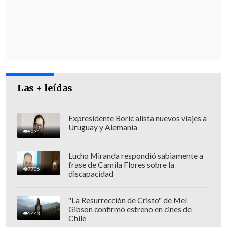
Agrosuper añadió que "desde el
reingreso a las instalaciones,
se ha
procedido a disponer de los cerdos
fallecidos en fosas previamente
habilitadas
. Los estándares de
construcción y funcionamientos de las
Las + leídas
fosas se ajustan a lo establecido y
aprobado por la autoridad".
Expresidente Boric alista nuevos viajes a
Uruguay y Alemania
8031
Lucho Miranda respondió sabiamente a
frase de Camila Flores sobre la
7706
discapacidad
"La Resurrección de Cristo" de Mel
Gibson confirmó estreno en cines de
5443
Chile