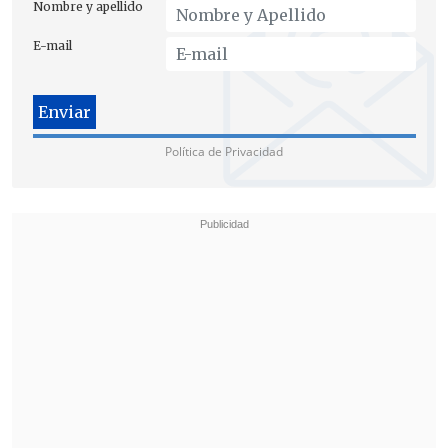
Nombre y apellido
E-mail
"Hoy no hay garantías para que la
empresa cumpla con lo prometido.
Es
Política de Privacidad
necesario que el ministro Mañalich se
haga responsable
, que informe acerca de
las conversaciones sostenidas con la
empresa y que explique cuáles son las
garantías que acordó para la extensión
del plazo de alerta y el traslado. Por este
tipo de situaciones es que la gente no le
crea a la empresa ni al ministro",
concluyó.