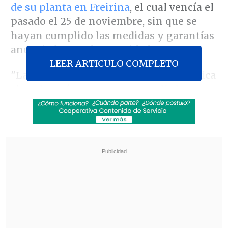
de su planta en Freirina
, el cual vencía el
pasado el 25 de noviembre, sin que se
hayan cumplido las medidas y garantías
anunciadas por la autoridad.
LEER ARTICULO COMPLETO
"La extensión de la alerta no se justifica
sin saber cómo se van a cumplir los
compromisos y garantías, pues esto
genera desconfianzas. Aún hay 200.000
cerdos en la planta, la mitad de los que
estaban cuando se desató la crisis. Si la
empresa no cumple con las garantías
para que la comunidad viva sin estas
emanaciones molestas, debe cerrar",
señaló la legisladora.