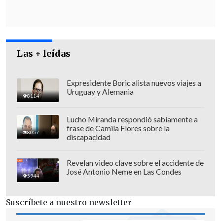
se actúa de oficio, sin consultar, ni
dialogar ni tampoco comunicarle nada
a los habitantes de Freirina".
Las + leídas
La senadora socialista cuestionó la labor
desarrollada por el ministro Mañalich
pues
"declaró alerta ambiental, pero no
Expresidente Boric alista nuevos viajes a
Uruguay y Alemania
apareció más".
8114
Lucho Miranda respondió sabiamente a
frase de Camila Flores sobre la
8057
discapacidad
Revelan video clave sobre el accidente de
José Antonio Neme en Las Condes
5944
Suscríbete a nuestro newsletter