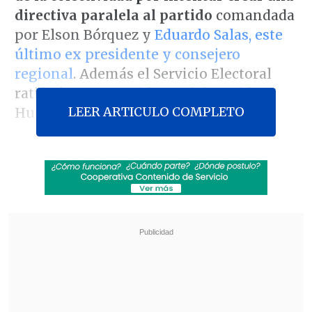
directiva paralela al partido
comandada
por Elson Bórquez y
Eduardo Salas, este
último ex presidente y consejero
regional
. Además el Servicio Electoral
ratificó como presidente del partido a
LEER ARTICULO COMPLETO
Hugo Ortiz.
En un comunicado de prensa,
el abogado
de la colectividad José Miguel Ferrada
entregó los detalles de esta
desvinculación del partido y añadió
que
Bórquez permanecerá suspendido
de militancia.
Revisa también