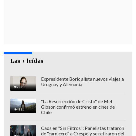
inversión pública y privada.
Las + leídas
Expresidente Boric alista nuevos viajes a
Uruguay y Alemania
7251
"La Resurrección de Cristo" de Mel
Gibson confirmó estreno en cines de
4811
Lo anterior fue catalogado por el
Chile
gobernador Santana como
"una
pandemia económica para la región,
Caos en "Sin Filtros": Panelistas trataron
de "carnicero" a Crespo y se retiraron del
4251