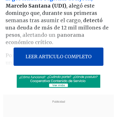
Marcelo Santana (UDI)
, alegó este
domingo que, durante sus primeras
semanas tras asumir el cargo,
detectó
una deuda de más de 12 mil millones de
pesos
, alertando un
panorama
económico crítico.
Por lo anterior, la autoridad estableció
LEER ARTICULO COMPLETO
una hoja de ruta para abordar la
problemática con soluciones concretas.
Revisa también
Colombiano fue asesinado a balazos en un cité
de La Cisterna
Kast arribó a Colombia para asistir a la