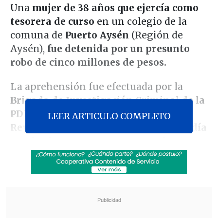
Una
mujer de 38 años que ejercía como
tesorera de curso
en un colegio de la
comuna de
Puerto Aysén
(Región de
Aysén),
fue detenida por un presunto
robo de cinco millones de pesos.
La aprehensión fue efectuada por la
Brigada de Investigación Criminal de la
PDI,
cuyo jefe, el subprefecto
Claudio
LEER ARTICULO COMPLETO
Reyes,
señaló que
la suma "correspondía
a todas las cuotas que pagaron los
apoderados con la finalidad de salir de
gira de estudios".
Revisa también