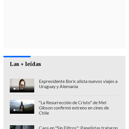
antes indicada", que fue detenida el
jueves tras la orden emitida por el
Tribunal de Garantía de Puerto Aysén,
agregó Reyes.
Las + leídas
Expresidente Boric alista nuevos viajes a
Uruguay y Alemania
7079
"La Resurrección de Cristo" de Mel
Gibson confirmó estreno en cines de
4526
Chile
Con todo,
la mujer quedó apercibida tras
Caos en "Sin Filtros": Panelistas trataron