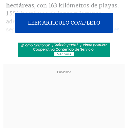
hectáreas
, con 163 kilómetros de playas,
1.556 hectáreas de lagos y lagunas,
además de 17.889 hectáreas de bosque,
LEER ARTICULO COMPLETO
según detalla el
corredor de propiedades
a cargo
.
Revisa también
Estallido social: Gobierno confirmó que
"pronto" resolverá las solicitudes de indulto
Corte ratificó destitución de enfermera que
viajó al extranjero durante licencia por hijo
gravemente enfermo
La venta se hizo noticia en varios medios
estadounidenses: En
New York Post