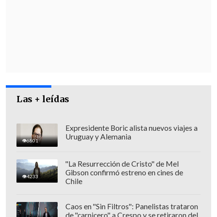
participación
".
El juez Arturo Briceño concedió que al
imputado le favorece la
irreprochable
conducta anterior,
sin embargo,
consideró que es un
peligro para la
seguridad de la sociedad debido a la
Las + leídas
frialdad de su actuar.
Expresidente Boric alista nuevos viajes a
Uruguay y Alemania
6801
"La Resurrección de Cristo" de Mel
Gibson confirmó estreno en cines de
4233
Chile
Caos en "Sin Filtros": Panelistas trataron
de "carnicero" a Crespo y se retiraron del