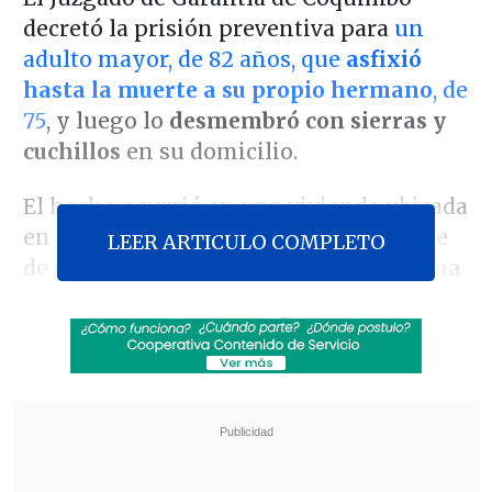
decretó la prisión preventiva para
un
adulto mayor, de 82 años, que
asfixió
hasta la muerte a su propio hermano
, de
75
, y luego lo
desmembró con sierras y
cuchillos
en su domicilio.
El hecho ocurrió en una vivienda ubicada
en calle Libertad, en la Villa Dominante
LEER ARTICULO COMPLETO
de Coquimbo, donde
el hijo de la víctima
descubrió la macabra escena la noche
del sábado
. Tras dar aviso a la policía, el
hombre fue detenido y, ante la evidencia,
confesó la autoría del hecho.
Revisa también