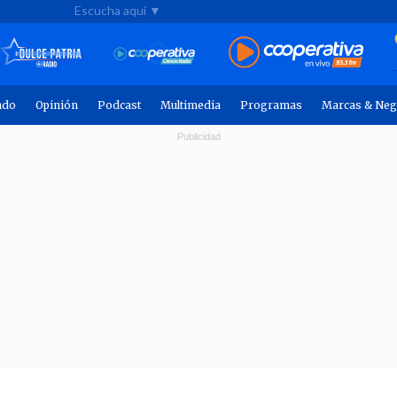
Escucha aquí ▼
ndo
Opinión
Podcast
Multimedia
Programas
Marcas & Neg