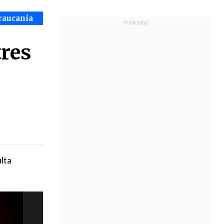
raucanía
tres
ulta