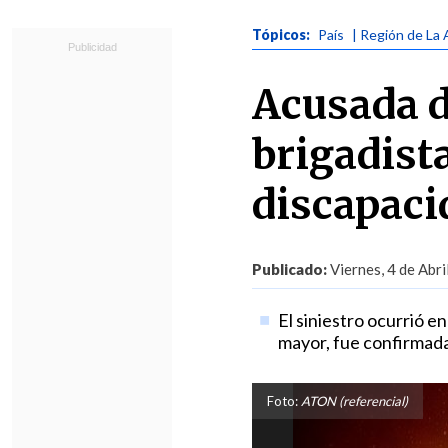
Tópicos:
País
| Región de La 
Acusada d
brigadist
discapaci
Publicado:
Viernes, 4 de Abri
El siniestro ocurrió e
mayor, fue confirmada
Foto:
ATON (referencial)