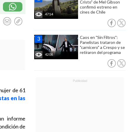
Cristo" de Mel Gibson
confirmó estreno en
cines de Chile
4714
Caos en "Sin Filtros":
Panelistas trataron de
"carnicero" a Crespo y se
retiraron del programa
4208
 mujer de 61
stas en las
n informe
ondición de