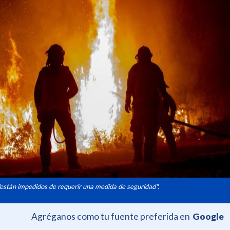
"están impedidos de requerir una medida de seguridad".
Agréganos como tu fuente preferida en
Google