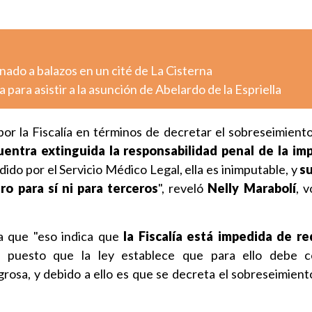
ado a balazos en un cité de La Cisterna
 para asistir a la asunción de Abelardo de la Espriella
por la Fiscalía en términos de decretar el sobreseimiento 
entra extinguida la responsabilidad penal de la im
dido por el Servicio Médico Legal, ella es inimputable, y
s
ro para sí ni para terceros
", reveló
Nelly Marabolí
, 
ta que "eso indica que
la Fiscalía está impedida de re
, puesto que la ley establece que para ello debe co
grosa, y debido a ello es que se decreta el sobreseimient