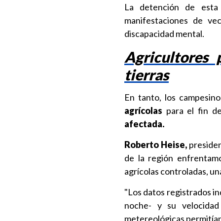
La detención de esta 
manifestaciones de ve
discapacidad mental.
Agricultores
tierras
En tanto, los campesin
agrícolas
para el fin d
afectada.
Roberto Heise,
presiden
de la región enfrentamo
agrícolas controladas, un
"Los datos registrados i
noche- y su velocidad
metereológicas permitían