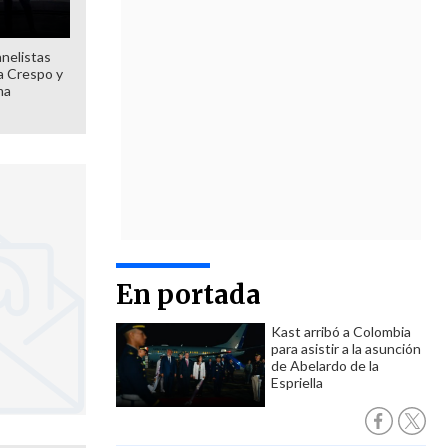
anelistas
 a Crespo y
ma
En portada
Kast arribó a Colombia
para asistir a la asunción
de Abelardo de la
Espriella