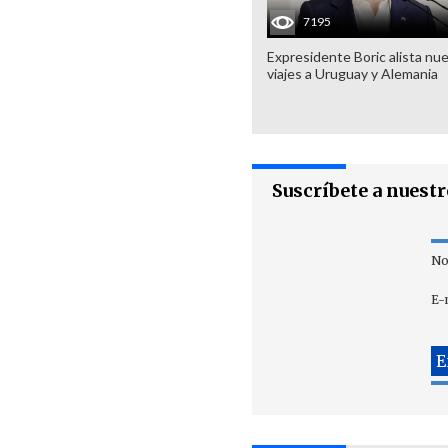
7195
Expresidente Boric alista nu
viajes a Uruguay y Alemania
Suscríbete a nuest
No
E-