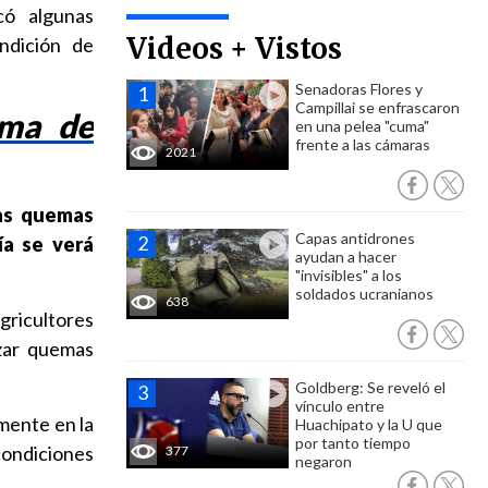
có algunas
Videos + Vistos
ndición de
Senadoras Flores y
Campillai se enfrascaron
ema de
en una pelea "cuma"
frente a las cámaras
2021
las quemas
Capas antidrones
ía se verá
ayudan a hacer
"invisibles" a los
soldados ucranianos
638
agricultores
izar quemas
Goldberg: Se reveló el
vínculo entre
mente en la
Huachipato y la U que
por tanto tiempo
ondiciones
377
negaron