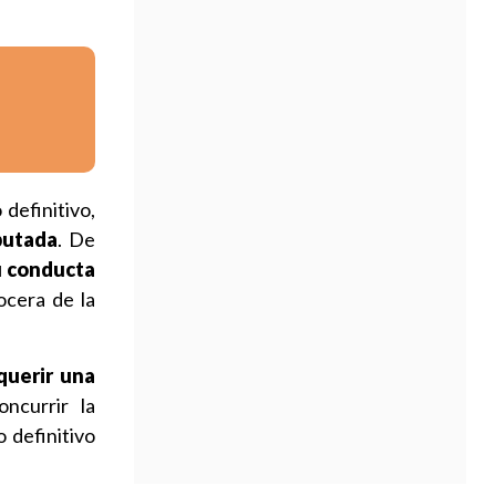
definitivo,
putada
. De
u conducta
vocera de la
querir una
ncurrir la
o definitivo