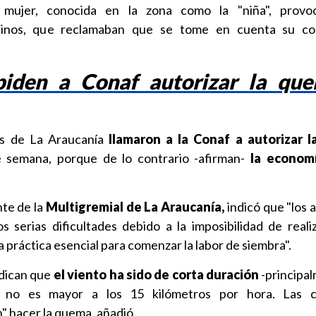
mujer, conocida en la zona como la "niña", provo
cinos, que reclamaban que se tome en cuenta su co
 piden a Conaf autorizar la qu
os de La Araucanía
llamaron a la Conaf a autorizar 
e semana, porque de lo contrario -afirman-
la econom
te de la
Multigremial de La Araucanía,
indicó que "los 
s serias dificultades debido a la imposibilidad de real
a práctica esencial para comenzar la labor de siembra".
ndican que
el viento ha sido de corta duración
-principal
 no es mayor a los 15 kilómetros por hora. Las c
" hacer la quema, añadió.