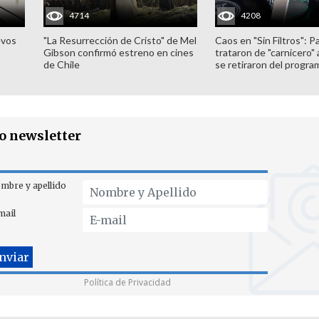
4714
4208
evos
"La Resurrección de Cristo" de Mel
Caos en "Sin Filtros": P
Gibson confirmó estreno en cines
trataron de "carnicero"
de Chile
se retiraron del progra
ro newsletter
mbre y apellido
mail
Política de Privacidad