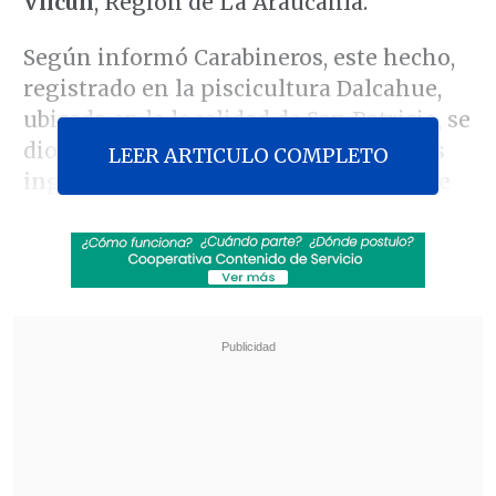
Vilcún
, Región de La Araucanía.
Según informó Carabineros, este hecho,
registrado en la piscicultura Dalcahue,
ubicada en la localidad de San Patricio, se
dio cuando
un grupo de encapuchados
LEER ARTICULO COMPLETO
ingresó hasta el recinto premunido de
armas de fuego
, amenazó a trabajadores
y posteriormente prendieron fuego
Revisa también
"Lilac Typhoon": PDI indaga "posibles ataques
informáticos" de un grupo de ciberespionaje
asiático
SuperGeek en Cooperativa: El trabajo en
terreno de Entel en ayuda a damnificados en
Islón