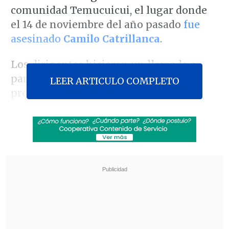
comunidad Temucuicui, el lugar donde
el 14 de noviembre del año pasado
fue
asesinado
Camilo Catrillanca
.
Los dirigentes hicieron un llamado a
participar en la movilización que
LEER ARTICULO COMPLETO
pretende
demostrarle al gobierno el
desacuerdo de las comunidades con la
presencia militar en Malleco
y por
mayor profundización en las
indagatorias sobre la muerte de Camilo
Catrillanca a manos de efectivos del
Grupo de Operaciones Especiales, GOPE.
Revisa también