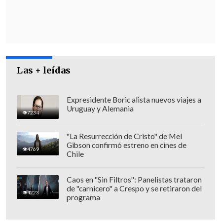
crimen de su hijo
y por la recuperación
de tierras.
Las + leídas
Expresidente Boric alista nuevos viajes a
Uruguay y Alemania
7234
"La Resurrección de Cristo" de Mel
Gibson confirmó estreno en cines de
4769
Chile
Caos en "Sin Filtros": Panelistas trataron
de "carnicero" a Crespo y se retiraron del
Por su parte el gobernador de Cautín,
4223
programa
Mauricio Ojeda
, confirmó que la marcha