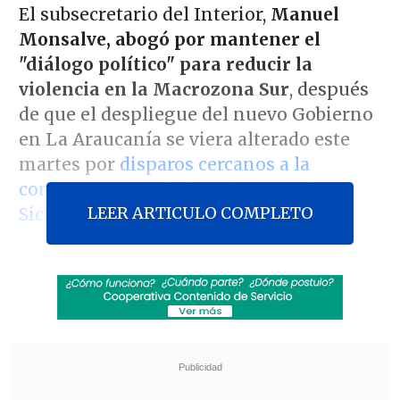
El subsecretario del Interior,
Manuel
Monsalve, abogó por mantener el
"diálogo político"
para reducir la
violencia
en la Macrozona Sur
, después
de que el despliegue del nuevo Gobierno
en La Araucanía se viera alterado este
martes por
disparos cercanos a la
comitiva de la jefa de gabinete, Izkia
LEER ARTICULO COMPLETO
Siches
.
"
Si queremos que la violencia
disminuya, no se puede retirar el
diálogo político
, no se puede retirar el
Estado y
no nos podemos desentender
de los problemas de fondo
", manifestó
este miércoles, al cierre de un
comité