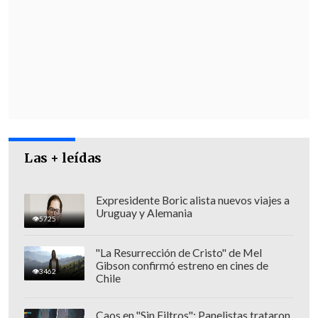
sur de Chile".
Por ello, "estamos trabajando con
Carabineros, también con la Policía de
Investigaciones, con el objeto de que, a
partir del término del estado de
excepción, haya un plan que permita
garantizar la seguridad a la que aspiran
y merecen los chilenos y chilenas que
Las + leídas
viven en las regiones del conflicto".
Expresidente Boric alista nuevos viajes a
Uruguay y Alemania
5725
"La Resurrección de Cristo" de Mel
Gibson confirmó estreno en cines de
3462
Chile
Caos en "Sin Filtros": Panelistas trataron