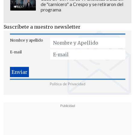
de "carnicero" a Crespo y se retiraron del
3337
programa
Suscríbete a nuestro newsletter
Nombre y apellido
ANUNCIA MEJORAS EN LOS PROTOCOLOS,
E-mail
PERO NIEGA IMPROVISACIÓN
En cuanto al hecho en cuestión, si bien
Monsalve resaltó que, gracias al actuar
Política de Privacidad
de las policías en Temucuicui, "toda la
comitiva resultara ilesa, pudiera ser
extraída con rapidez del lugar de los
hechos, y trasladada a un lugar seguro",
apuntó que en el encuentro de hoy
"hemos conversado respecto a
buscar