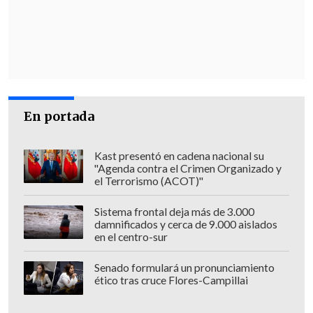
seguramente durante el transcurso del
día de hoy
", acotó.
Flavia Torrealba
, de la Federación
Regionalista Verde Social (FRVS), dijo que
"seguir con el estigma y asociando a la
En portada
Región de La Araucanía con inseguridad
y violencia no es lo correcto, creo que el
Kast presentó en cadena nacional su
Gobierno está bien inspirado.
Yo creo que
"Agenda contra el Crimen Organizado y
hay que querellarse
(...) La paz en todos
el Terrorismo (ACOT)"
los territorios tiene que llegar de la
Sistema frontal deja más de 3.000
mano pero también de la ley. Tiene que
damnificados y cerca de 9.000 aislados
en el centro-sur
haber querellas para despejar las
sospechas sobre quienes originaron este
Senado formulará un pronunciamiento
hecho de violencia y de inseguridad para
ético tras cruce Flores-Campillai
la ministra".