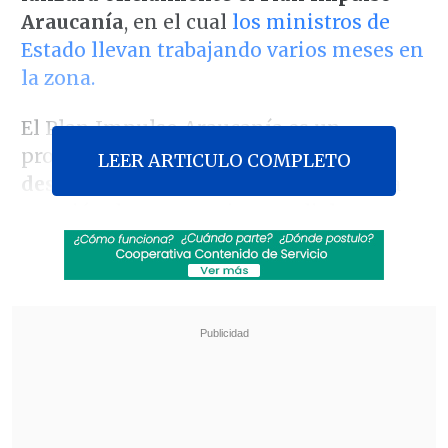
Araucanía
, en el cual
los ministros de
Estado llevan trabajando varios meses en
la zona.
El Plan Impulso Araucanía es un
programa de Gobierno que
busca el
LEER ARTICULO COMPLETO
desarrollo y la paz en la región
, con la
creación de un consejo para dialogar con
el pueblo mapuche, además de fomentar
la salud, educación y seguridad en la
zona y la representación legislativa.
Revisa también
Prisión para acusado de secuestrar, violar y
agredir brutalmente a expareja en Santa
Bárbara