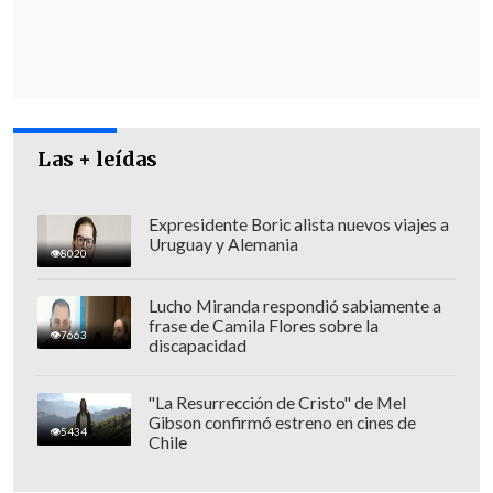
estado puliendo
, dándole los últimos
toques, y eso se va a anunciar el próximo
lunes", indicó el intendente de La
Araucanía,
Luis Mayol
.
Las + leídas
Expresidente Boric alista nuevos viajes a
Uruguay y Alemania
8020
Lucho Miranda respondió sabiamente a
frase de Camila Flores sobre la
7663
discapacidad
"La Resurrección de Cristo" de Mel
Gibson confirmó estreno en cines de
5434
Chile