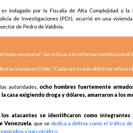
 es indagado por la Fiscalía de Alta Complejidad y la
licía de Investigaciones (PDI), ocurrió en una vivienda
sector de Pedro de Valdivia.
 todo necesaria": las críticas a la reforma constitucional 
re la crianza en Chile: "Cada vez es más difícil ser niño o n
las autoridades,
ocho hombres fuertemente armados
 la casa exigiendo droga y dólares, amarraron a los 
los atacantes se identificaron como integrantes
de Venezuela
, que se
dedica a delitos como el tráfico de
homicidios y narcotráfico.