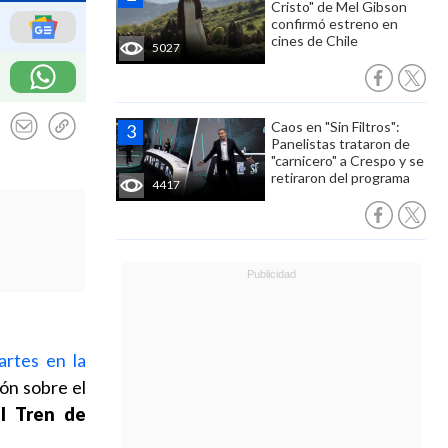
Cristo" de Mel Gibson
confirmó estreno en
cines de Chile
5027
Caos en "Sin Filtros":
Panelistas trataron de
"carnicero" a Crespo y se
retiraron del programa
4417
artes en la
ión sobre el
al Tren de