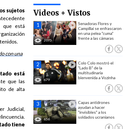
os sujetos
Videos + Vistos
ntecedente
Senadoras Flores y
n que está
Campillai se enfrascaron
rganización
en una pelea "cuma"
frente a las cámaras
2075
etenidos.
do con una
Colo Colo mostró el
"Lado B" de la
stado está
multitudinaria
bienvenida a Vozinha
679
te que las
ito de alta
Capas antidrones
ayudan a hacer
r Judicial,
"invisibles" a los
lincuencia.
soldados ucranianos
656
tado tiene