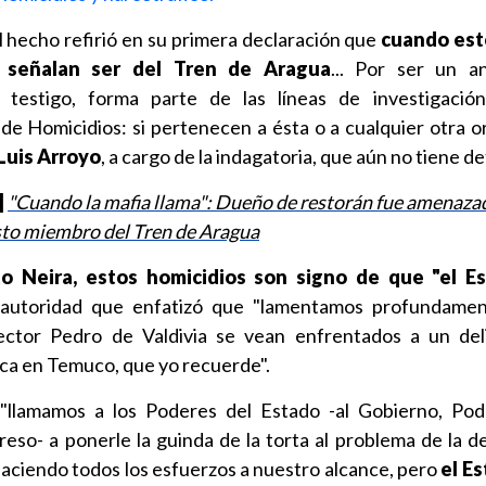
l hecho refirió en su primera declaración que
cuando est
o, señalan ser del Tren de Aragua
... Por ser un a
testigo, forma parte de las líneas de investigació
 de Homicidios: si pertenecen a ésta o a cualquier otra o
 Luis Arroyo
, a cargo de la indagatoria, que aún no tiene d
]
"Cuando la mafia llama": Dueño de restorán fue amenaza
to miembro del Tren de Aragua
to Neira, estos homicidios son signo de que "el E
 autoridad que enfatizó que "lamentamos profundamen
ector Pedro de Valdivia se vean enfrentados a un del
ca en Temuco, que yo recuerde".
llamamos a los Poderes del Estado -al Gobierno, Pode
reso- a ponerle la guinda de la torta al problema de la de
aciendo todos los esfuerzos a nuestro alcance, pero
el Es