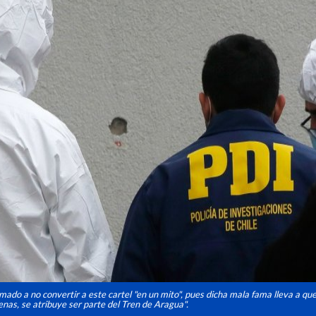
mado a no convertir a este cartel "en un mito", pues dicha mala fama lleva a qu
enas, se atribuye ser parte del Tren de Aragua".