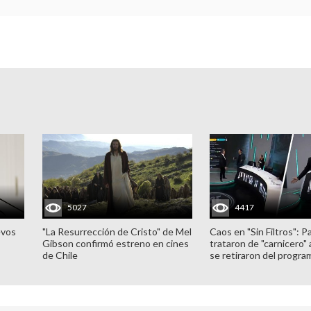
5027
4417
evos
"La Resurrección de Cristo" de Mel
Caos en "Sin Filtros": P
Gibson confirmó estreno en cines
trataron de "carnicero"
de Chile
se retiraron del progra