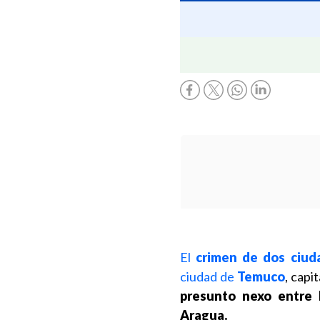
El
crimen de dos ciud
ciudad de
Temuco
, capi
presunto nexo entre l
Aragua.