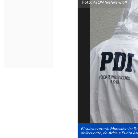
Foto:
ATON (Referencial)
El subsecretario Monsalve ha lla
delincuente, de Arica a Punta Ar