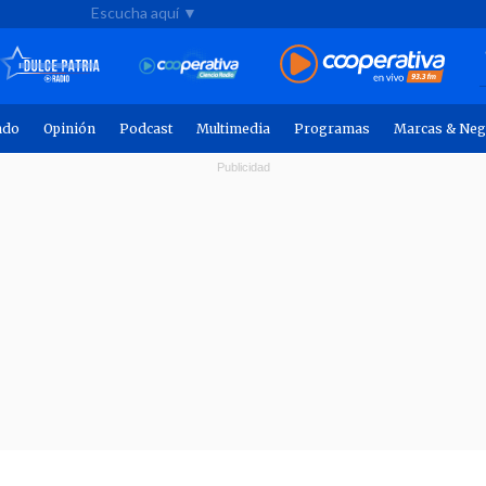
Escucha aquí ▼
ndo
Opinión
Podcast
Multimedia
Programas
Marcas & Neg