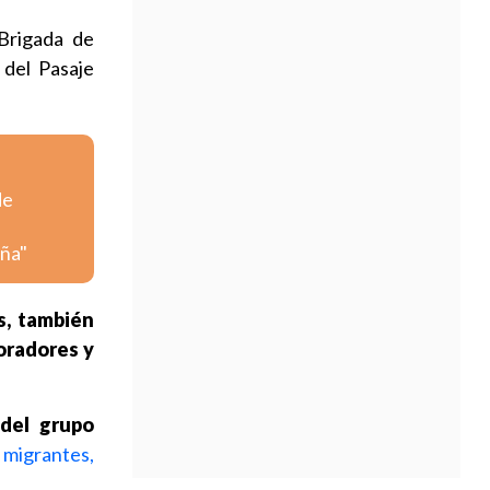
 Brigada de
 del Pasaje
de
iña"
, también
moradores y
 del grupo
 migrantes,