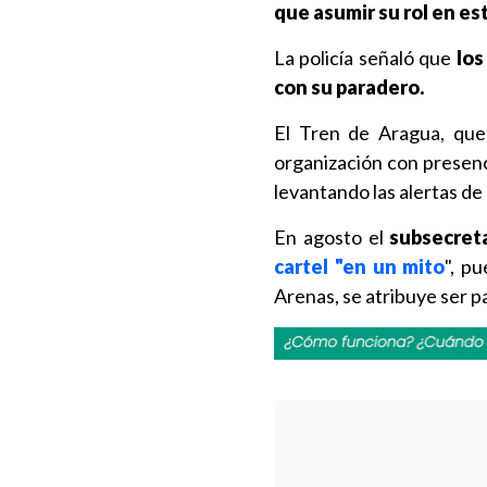
que asumir su rol en es
La policía señaló que
los
con su paradero.
El Tren de Aragua, que
organización con presenc
levantando las alertas de
En agosto el
subsecreta
cartel "en un mito
", p
Arenas, se atribuye ser p