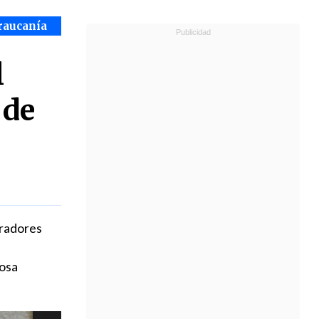
raucanía
l
 de
oradores
rosa