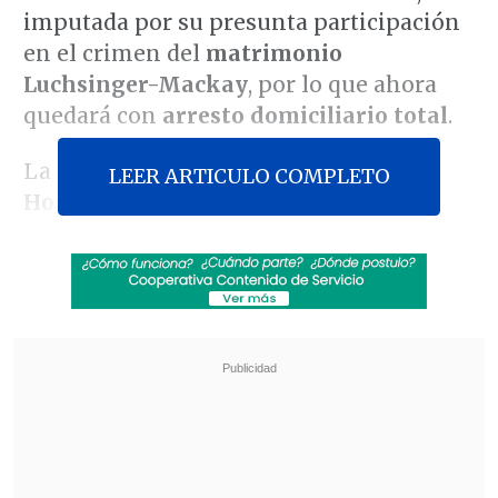
imputada por su presunta participación
en el crimen del
matrimonio
Luchsinger-Mackay
, por lo que ahora
quedará con
arresto domiciliario total
.
La machi continuará internada en el
LEER ARTICULO COMPLETO
Hospital Intercultural de Nueva
Imperial
, donde recibe atenciones
especiales de un machi.
Revisa también
Kast arribó a Colombia para asistir a la
asunción de Abelardo de la Espriella
Cayó banda que operaba secuestros, armas y
drogas en Osorno