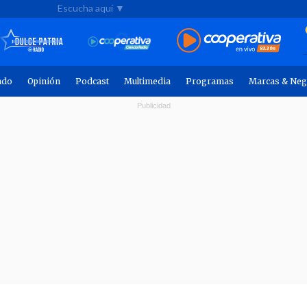
Escucha aquí ▼
ndo
Opinión
Podcast
Multimedia
Programas
Marcas & Neg