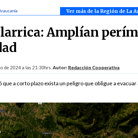
Araucanía
Ver más de la Región de La A
llarrica: Amplían perím
dad
io de 2024 a las 21:30hrs.
Autor:
Redacción Cooperativa
ue a corto plazo exista un peligro que obligue a evacuar a