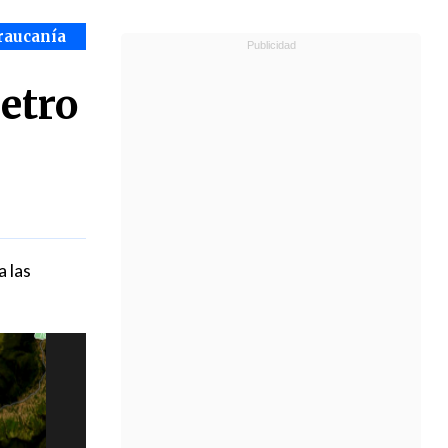
raucanía
etro
 las