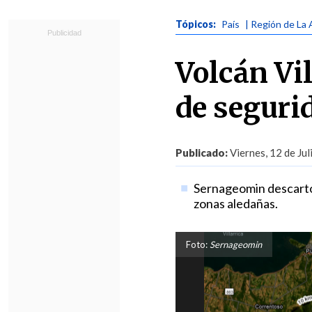
Tópicos:
País
| Región de La 
Volcán Vi
de seguri
Publicado:
Viernes, 12 de Jul
Sernageomin descartó q
zonas aledañas.
Foto:
Sernageomin