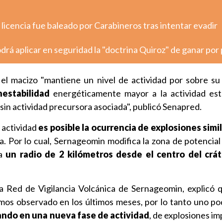
 licencia fue baleado por Carabineros tras intentar evadir
podrá aplicar en seguridad la "doctrina Quiroz" de ganar por
el macizo "mantiene un nivel de actividad por sobre su 
nestabilidad
energéticamente mayor a la actividad est
in actividad precursora asociada", publicó Senapred.
 actividad
es posible la ocurrencia de explosiones simi
a. Por lo cual, Sernageomin modifica la zona de potencial
 a
un radio de 2 kilómetros desde el centro del crát
 la Red de Vigilancia Volcánica de Sernageomin, explicó 
emos observado en los últimos meses, por lo tanto uno po
rando en una nueva fase de actividad
, de explosiones i