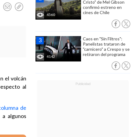
Cristo" de Mel Gibson
confirmó estreno en
cines de Chile
4560
Caos en "Sin Filtros":
Panelistas trataron de
"carnicero" a Crespo y se
retiraron del programa
4142
n el volcán
respecto al
columna de
, a algunos