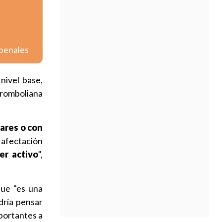
 penales
nivel base,
romboliana
lares o con
 afectación
er activo
",
que "es una
dría pensar
mportantes a