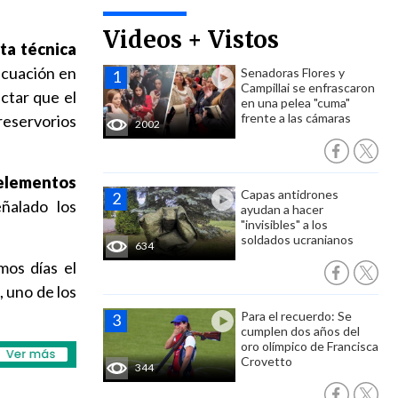
Videos + Vistos
rta técnica
acuación en
Senadoras Flores y
Campillai se enfrascaron
ctar que el
en una pelea "cuma"
frente a las cámaras
eservorios
2002
elementos
Capas antidrones
ñalado los
ayudan a hacer
"invisibles" a los
soldados ucranianos
634
mos días el
, uno de los
Para el recuerdo: Se
cumplen dos años del
oro olímpico de Francisca
Crovetto
344