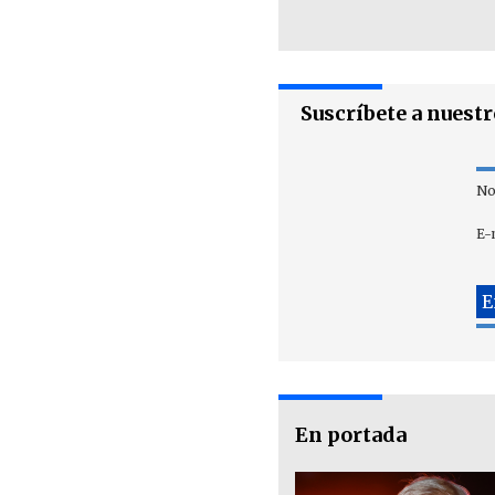
Suscríbete a nuest
No
E-
En portada