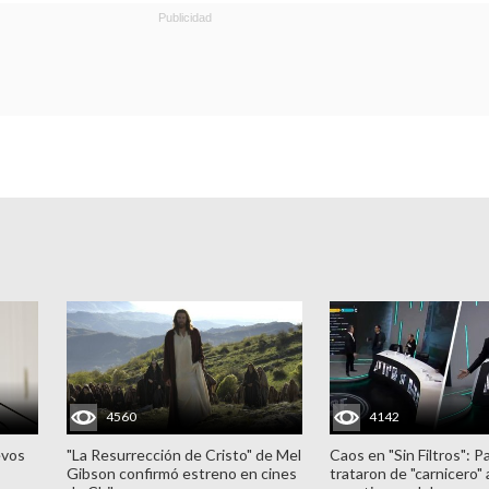
4560
4142
evos
"La Resurrección de Cristo" de Mel
Caos en "Sin Filtros": P
Gibson confirmó estreno en cines
trataron de "carnicero"