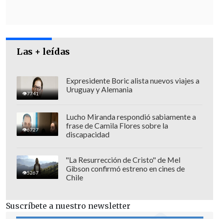
Las + leídas
Expresidente Boric alista nuevos viajes a
Uruguay y Alemania
7741
Lucho Miranda respondió sabiamente a
frase de Camila Flores sobre la
6727
discapacidad
"La Resurrección de Cristo" de Mel
El diputado
Alejandro Bernales
(Partido
Gibson confirmó estreno en cines de
5267
Chile
Liberal) enfatizó que "
no nos vamos a
conformar con sumarios
Suscríbete a nuestro newsletter
administrativos,
porque lo que se