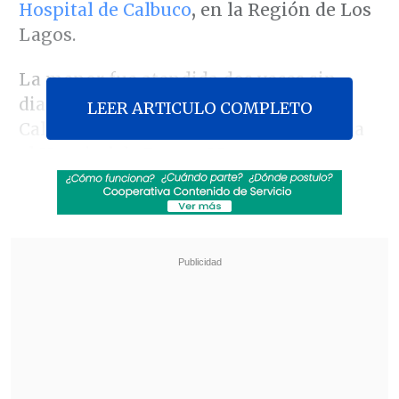
Hospital de Calbuco
,
en la Región de Los
Lagos.
La menor fue atendida dos veces sin
diagnóstico claro en el Hospital de
LEER ARTICULO COMPLETO
Calbuco y murió mientras se trasladaba
al Hospital de Puerto Montt.
Revisa también
Extranjero fue detenido en Aeropuerto de
Santiago por intentar sobornar a carabineros
con 60 mil pesos
Dos personas murieron tras colisión entre
furgón y bus con juveniles de Deportes
Temuco