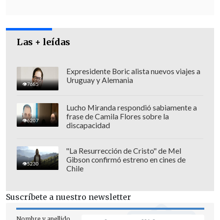
Las + leídas
Expresidente Boric alista nuevos viajes a
Uruguay y Alemania
Esta detención se suma a las concretadas
7685
en agosto, como las de
Diego Ancalao
,
Lucho Miranda respondió sabiamente a
excandidato presidencial de la Lista del
frase de Camila Flores sobre la
6207
Pueblo, y
Jaime Huincahue
,
discapacidad
representante legal de Kimün.
"La Resurrección de Cristo" de Mel
El Ministerio Público sostuvo que "no se
Gibson confirmó estreno en cines de
5230
Chile
descarta por ahora concretar nuevas
detenciones respecto a personas
Suscríbete a nuestro newsletter
investigadas".
Nombre y apellido