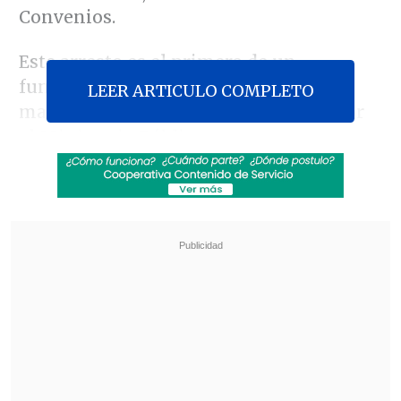
Convenios.
Este arresto es el primero de un
funcionario público del GORE, en el
LEER ARTICULO COMPLETO
marco de las indagatorias lideradas por
el Ministerio Público.
Revisa también
José Antonio Neme protagonizó colisión en
Las Condes
Conductor de aplicación fue baleado en
encerrona en Santiago Centro
Hay tres fundaciones investigadas en la
región:
Chinquihue
, que recibió 1.628