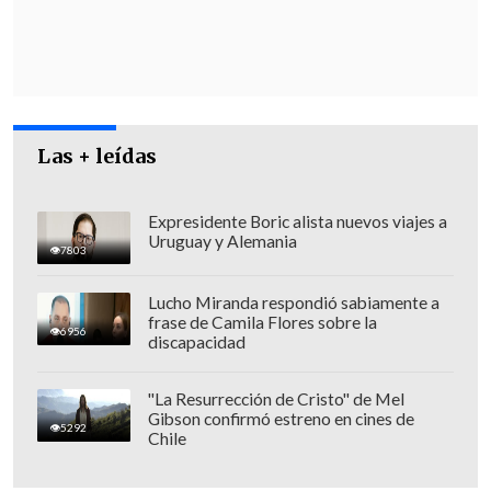
Las + leídas
Expresidente Boric alista nuevos viajes a
Uruguay y Alemania
La Fiscalía instruyó el apoyo de un
7803
helicóptero de la Fuerza Aérea y
Lucho Miranda respondió sabiamente a
personal especializado del GOPE
,
frase de Camila Flores sobre la
6956
quienes realizaron las labores de
discapacidad
extracción en el lugar.
"La Resurrección de Cristo" de Mel
En paralelo, mientras se investigan las
Gibson confirmó estreno en cines de
5292
Chile
causas de la caída.