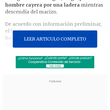
hombre cayera por una ladera
mientras
descendía del macizo.
De acuerdo con información preliminar,
el hecho ocurrió alrededor de las 15:00
horas, cuando el Retén Correntoso de
LEER ARTICULO COMPLETO
Carabineros recibió el aviso de
un
excursionista que ascendió el volcán
junto a un amigo y, durante el descenso,
ocurrió la emergencia.
Revisa también
Joven de 19 años fue asesinado tras ser
apuñalado a bordo de micro en La Pintana
Equipos de rescate siguen con la búsqueda de