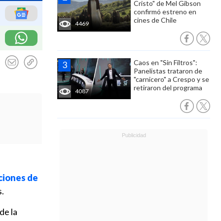
Cristo" de Mel Gibson
confirmó estreno en
cines de Chile
4469
Caos en "Sin Filtros":
Panelistas trataron de
"carnicero" a Crespo y se
retiraron del programa
4087
ciones de
s.
de la