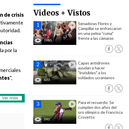
Videos + Vistos
n de crisis
lativamente
Senadoras Flores y
Campillai se enfrascaron
autoridad.
en una pelea "cuma"
frente a las cámaras
1985
encias
a por la
Capas antidrones
ayudan a hacer
omerciales
"invisibles" a los
ntes
",
soldados ucranianos
630
Para el recuerdo: Se
cumplen dos años del
oro olímpico de Francisca
Crovetto
341