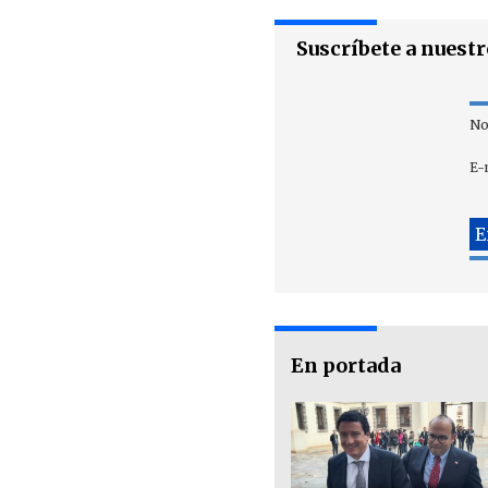
Suscríbete a nuest
No
E-
En portada