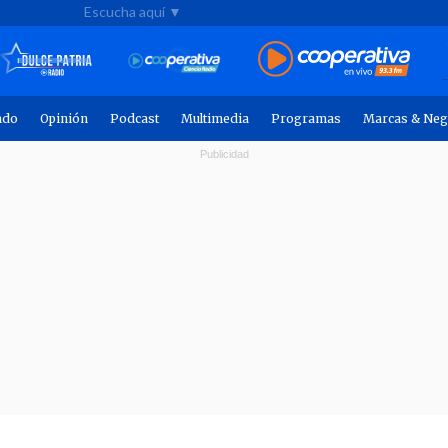
Escucha aquí ▼
ndo
Opinión
Podcast
Multimedia
Programas
Marcas & Neg