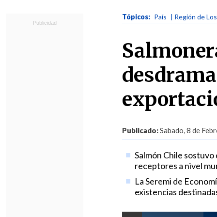
Tópicos:
País
| Región de Lo
Salmonera
desdrama
exportaci
Publicado:
Sabado, 8 de Febr
Salmón Chile sostuvo qu
receptores a nivel mun
La Seremi de Economía
existencias destinadas