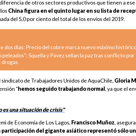
 diferencia de otros sectores productivos que tienen a ese
llos
China figura en el quinto lugar en su lista de rece
da del 5,0 por ciento del total de los envíos del 2019.
e dos días: Precio del cobre marca nuevo máximo históric
eleados": Squella y Pavez sellan la paz tras conflicto por
e drogas
l sindicato de Trabajadores Unidos de AquaChile,
Gloria M
ensión "
hemos seguido trabajando normal
, ya que el en
es una situación de crisis"
remi de Economía de Los Lagos,
Francisco Muñoz
, asegur
participación del gigante asiático representó sólo un 