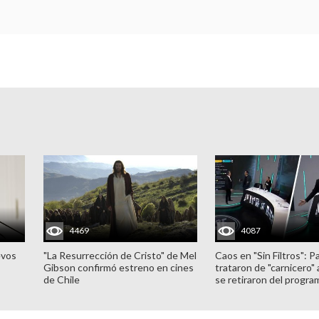
4469
4087
evos
"La Resurrección de Cristo" de Mel
Caos en "Sin Filtros": P
Gibson confirmó estreno en cines
trataron de "carnicero"
de Chile
se retiraron del progra