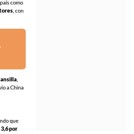
 país como
ptores
, con
o
ansilla
,
vío a China
ando que
3,6 por