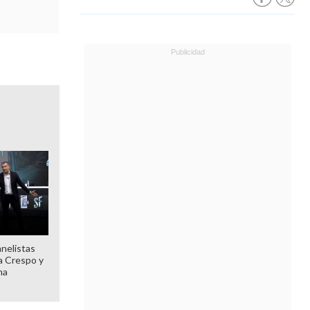
anelistas
 a Crespo y
ma