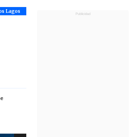
os Lagos
de