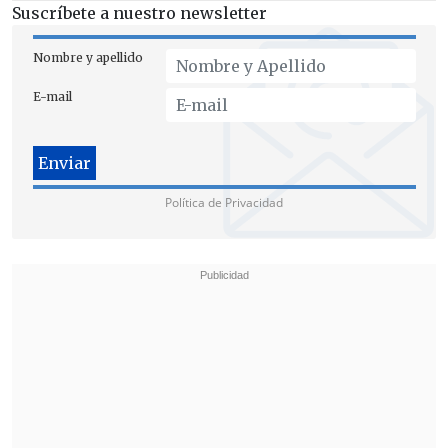
Suscríbete a nuestro newsletter
kilómetros por hora en diversos puntos
de la región
.
Nombre y apellido
Debido a esto, las autoridades regionales
E-mail
y equipos de emergencia se encuentran
monitoreando el avance de este sistema
frontal en la zona.
Política de Privacidad