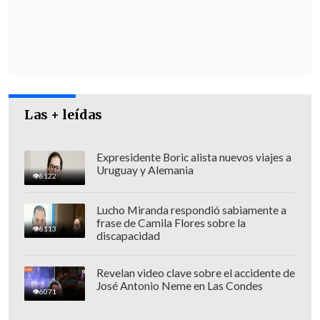
de latas en la zona donde
se registró un
gran incendio hace algunas semanas
.
Las + leídas
Expresidente Boric alista nuevos viajes a
Uruguay y Alemania
8122
Lucho Miranda respondió sabiamente a
frase de Camila Flores sobre la
8113
discapacidad
Revelan video clave sobre el accidente de
José Antonio Neme en Las Condes
A esto se suma el corte de luz en algunos
6071
sectores y
rachas de viento de hasta 100