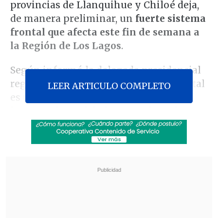
provincias de Llanquihue y Chiloé deja,
de manera preliminar, un
fuerte sistema
frontal que afecta este fin de semana a
la Región de Los Lagos
.
Según informó la delegada presidencial
regional,
Paulina Muñoz
, la víctima fatal
LEER ARTICULO COMPLETO
es una
mujer adulta que sufrió
"
el
impacto de un árbol que cayó en el
sector de Chamiza
,
comuna de Puerto
Montt
".
Revisa también
Así fue el intento de encerrona repelido por el
escolta del exministro Cordero
Encuestas destacan popularidad de la ACOT