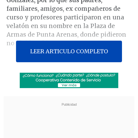
González, por lo que sus padres,
familiares, amigos, ex compañeros de
curso y profesores participaron en una
velatón en su nombre en la Plaza de
Armas de Punta Arenas, donde pidieron
no olvidar al joven.
LEER ARTICULO COMPLETO
Revisa también
Colombiano fue asesinado a balazos en un cité
de La Cisterna
Kast arribó a Colombia para asistir a la
asunción de Abelardo de la Espriella
Este caso se convirtió en el más