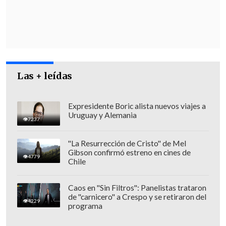
Sergio Harex, padre del joven
desaparecido, manifestó que es increíble
que ya hayan pasado seis años y aún no
se sapa nada del muchacho, agregando
que sienten una "frustración tremenda"
Las + leídas
como familia al no saber el paradero de
su hijo.
Expresidente Boric alista nuevos viajes a
Uruguay y Alemania
7237
"La Resurrección de Cristo" de Mel
"Que no se sepa nada, eso es lo el dolor
Gibson confirmó estreno en cines de
4779
Chile
más grande, porque si hubiera sido en
otras circunstancias uno se resigna a los
Caos en "Sin Filtros": Panelistas trataron
hechos, pero al no saber nada es difícil",
de "carnicero" a Crespo y se retiraron del
4229
dijo Harex.
programa